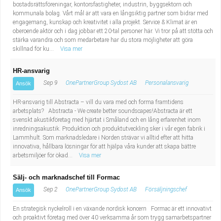
bostadsrättsföreningar, kontorsfastigheter, industrin, byggsektorn och
kommunala bolag. Vårt mål är att vara en långsiktig partner som bidrar med
engagemang, kunskap och kreativitet i alla projekt. Service & Klimat är en
oberoende aktör och i dag jobbar ett 20-tal personer här. Vi tror på att stötta och
stärka varandra och som medarbetare har du stora möjligheter att göra
skillnad för ku...
Visa mer
HR-ansvarig
Sep 9
OnePartnerGroup Sydost AB
Personalansvarig
Ansök
HR-ansvarig till Abstracta – vill du vara med och forma framtidens
arbetsplats? Abstracta - We create better soundscapes!Abstracta är ett
svenskt akustikföretag med hjärtat i Småland och en lång erfarenhet inom
inredningsakustik. Produktion och produktutveckling sker i vår egen fabrik i
Lammhult. Som marknadsledare i Norden strävar vi alltid efter att hitta
innovativa, hållbara lösningar för att hjälpa våra kunder att skapa bättre
arbetsmiljöer för ökad...
Visa mer
Sälj- och marknadschef till Formac
Sep 2
OnePartnerGroup Sydost AB
Försäljningschef
Ansök
En strategisk nyckelroll i en växande nordisk koncern Formac är ett innovativt
och proaktivt företag med över 40 verksamma år som trygg samarbetspartner