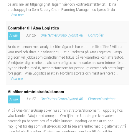
balans mellan tillgänglighet, lagernivåer och kostnadseffektivitet. Dina
arbetsuppgifter Som Supply Chain Planning Manager hos Lyreco är du ...
Visa mer
Controller till Atea Logistics
Jun 26
OnePartnerGroup Sydost AB
Controller
Ansök
Är du en person med analytisk förmåga och har ett sinne för affärer? Vill du
vara med och driva digitalisering? Just nu söker vi på Atea Logistics i Växjö
dig som vill jobba som controller med fokus på verksamhets- och affärsstöd.
Vi erbjuder dig en arbetsplats som präglas av medarbetare som brinner för att
bygga Norden med it, medarbetare som tar personligt ansvar och sätter laget
före jaget. Atea Logistics är ett av Nordens största och mest avancerad...
Visa mer
Vi söker administratör/ekonom
Jun 27
OnePartnerGroup Sydost AB
Ekonomiassistent
Ansök
Vi på OnePartnerGroup söker nu administratörer/ekonomer till uppdrag hos
våra kunder i Växjö med omnejd. Om tjänsten Uppdragen kan variera
beroende på behovet hos våra olika kunder. Uppdrag via oss är en god
möjlighet för dig som vill utvecklas och få bra erfarenhet med dig alternativt få
in en fot på ett företag, då vissa av uppdragen kan leda till långsiktig