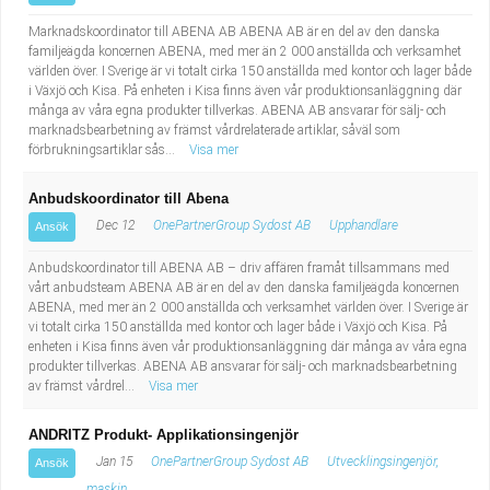
Marknadskoordinator till ABENA AB ABENA AB är en del av den danska
familjeägda koncernen ABENA, med mer än 2 000 anställda och verksamhet
världen över. I Sverige är vi totalt cirka 150 anställda med kontor och lager både
i Växjö och Kisa. På enheten i Kisa finns även vår produktionsanläggning där
många av våra egna produkter tillverkas. ABENA AB ansvarar för sälj- och
marknadsbearbetning av främst vårdrelaterade artiklar, såväl som
förbrukningsartiklar sås...
Visa mer
Anbudskoordinator till Abena
Dec 12
OnePartnerGroup Sydost AB
Upphandlare
Ansök
Anbudskoordinator till ABENA AB – driv affären framåt tillsammans med
vårt anbudsteam ABENA AB är en del av den danska familjeägda koncernen
ABENA, med mer än 2 000 anställda och verksamhet världen över. I Sverige är
vi totalt cirka 150 anställda med kontor och lager både i Växjö och Kisa. På
enheten i Kisa finns även vår produktionsanläggning där många av våra egna
produkter tillverkas. ABENA AB ansvarar för sälj- och marknadsbearbetning
av främst vårdrel...
Visa mer
ANDRITZ Produkt- Applikationsingenjör
Jan 15
OnePartnerGroup Sydost AB
Utvecklingsingenjör,
Ansök
maskin