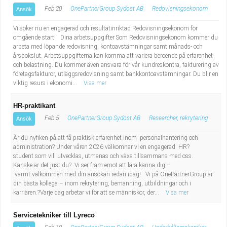
Feb 20
OnePartnerGroup Sydost AB
Redovisningsekonom
Ansök
Vi söker nu en engagerad och resultatinriktad Redovisningsekonom för
omgående start! Dina arbetsuppgifter Som Redovisningsekonom kommer du
arbeta med löpande redovisning, kontoavstämningar samt månads- och
årsbokslut. Arbetsuppgifterna kan komma att variera beroende på erfarenhet
och belastning. Du kommer även ansvara för vår kundreskontra, fakturering av
företagsfakturor, utläggsredovisning samt bankkontoavstämningar. Du blir en
viktig resurs i ekonomi...
Visa mer
HR-praktikant
Feb 5
OnePartnerGroup Sydost AB
Researcher, rekrytering
Ansök
Är du nyfiken på att få praktisk erfarenhet inom personalhantering och
administration? Under våren 2026 välkomnar vi en engagerad HR?
student som vill utvecklas, utmanas och växa tillsammans med oss.
Kanske är det just du? Vi ser fram emot att lära känna dig –
varmt välkommen med din ansökan redan idag! Vi på OnePartnerGroup är
din bästa kollega – inom rekrytering, bemanning, utbildningar och i
karriären.?Varje dag arbetar vi för att se människor, der...
Visa mer
Servicetekniker till Lyreco