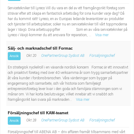
Servicetekniker till Lyreco Vill du vara en del av ett framgångsrikt företag som
strävar efter att skapa en fantastisk arbetsdag för sina kunder varje dag? Då
har du kommit rätt! Lyreco, en av Europas ledande leverantörer av produkter
och tjänster till arbetsplatser, söker nu en servicetekniker till vårt toppmoderna
lager i Växjö. Dina arbetsuppgifter Som en av våra servicetekniker på
Lyreco i Växjö kommer du att ansvara för reparation, ...
Visa mer
Sälj- och marknadschef till Formac
Okt 20
OnePartnerGroup Sydost AB
Försäljningschef
Ansök
En strategisk nyckelroll i en växande nordisk koncern Formac är ett innovativt
och proaktivt företag med över 40 verksamma år som trygg samarbetspartner
åt våra kunder i fordonsbranschen. Våra värderingar som bygger på
engagemang och samarbete, och vår historia som familjeägt
entreprenörsföretag lever kvar i den goda och familjära stämningen som vi
månar om. Vi har korta beslutsvägar, vilket innebär att vi snabbt och
framgångsrikt kan svara på marknaden...
Visa mer
Försäljningschef till KAM-teamet
Okt 28
OnePartnerGroup Sydost AB
Försäljningschef
Ansök
Försäljningschef till ABENA AB – driv affären framåt tillsammans med vårt