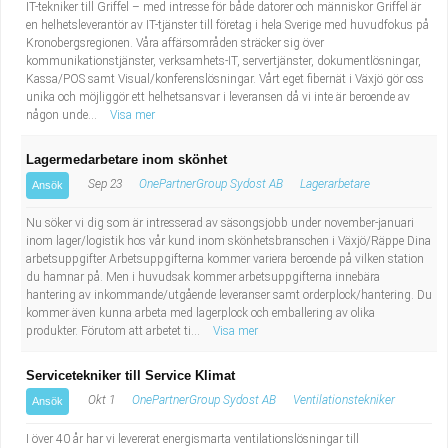
IT-tekniker till Griffel – med intresse för både datorer och människor Griffel är
en helhetsleverantör av IT-tjänster till företag i hela Sverige med huvudfokus på
Kronobergsregionen. Våra affärsområden sträcker sig över
kommunikationstjänster, verksamhets-IT, servertjänster, dokumentlösningar,
Kassa/POS samt Visual/konferenslösningar. Vårt eget fibernät i Växjö gör oss
unika och möjliggör ett helhetsansvar i leveransen då vi inte är beroende av
någon unde...
Visa mer
Lagermedarbetare inom skönhet
Sep 23
OnePartnerGroup Sydost AB
Lagerarbetare
Ansök
Nu söker vi dig som är intresserad av säsongsjobb under november-januari
inom lager/logistik hos vår kund inom skönhetsbranschen i Växjö/Räppe Dina
arbetsuppgifter Arbetsuppgifterna kommer variera beroende på vilken station
du hamnar på. Men i huvudsak kommer arbetsuppgifterna innebära
hantering av inkommande/utgående leveranser samt orderplock/hantering. Du
kommer även kunna arbeta med lagerplock och emballering av olika
produkter. Förutom att arbetet ti...
Visa mer
Servicetekniker till Service Klimat
Okt 1
OnePartnerGroup Sydost AB
Ventilationstekniker
Ansök
I över 40 år har vi levererat energismarta ventilationslösningar till