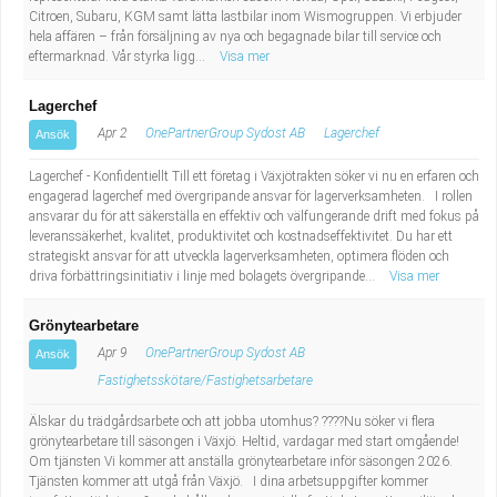
Citroen, Subaru, KGM samt lätta lastbilar inom Wismogruppen. Vi erbjuder
hela affären – från försäljning av nya och begagnade bilar till service och
eftermarknad. Vår styrka ligg...
Visa mer
Lagerchef
Apr 2
OnePartnerGroup Sydost AB
Lagerchef
Ansök
Lagerchef - Konfidentiellt Till ett företag i Växjötrakten söker vi nu en erfaren och
engagerad lagerchef med övergripande ansvar för lagerverksamheten. I rollen
ansvarar du för att säkerställa en effektiv och välfungerande drift med fokus på
leveranssäkerhet, kvalitet, produktivitet och kostnadseffektivitet. Du har ett
strategiskt ansvar för att utveckla lagerverksamheten, optimera flöden och
driva förbättringsinitiativ i linje med bolagets övergripande...
Visa mer
Grönytearbetare
Apr 9
OnePartnerGroup Sydost AB
Ansök
Fastighetsskötare/Fastighetsarbetare
Älskar du trädgårdsarbete och att jobba utomhus? ????Nu söker vi flera
grönytearbetare till säsongen i Växjö. Heltid, vardagar med start omgående!
Om tjänsten Vi kommer att anställa grönytearbetare inför säsongen 2026.
Tjänsten kommer att utgå från Växjö. I dina arbetsuppgifter kommer