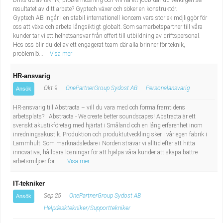
Drivs du av teknik, problemlösning och vill ha ett jobb där du verkligen ser
resultatet av ditt arbete? Gyptech växer och söker en konstruktör.
Gyptech AB ingår i en stabil internationell koncern vars storlek möjliggör för
oss att växa och arbeta långsiktigt globalt. Som samarbetspartner till våra
kunder tar vi ett helhetsansvar från offert till utbildning av driftspersonal.
Hos oss blir du del av ett engagerat team där alla brinner för teknik,
problemlö...
Visa mer
HR-ansvarig
Okt 9
OnePartnerGroup Sydost AB
Personalansvarig
Ansök
HR-ansvarig till Abstracta – vill du vara med och forma framtidens
arbetsplats? Abstracta - We create better soundscapes! Abstracta är ett
svenskt akustikföretag med hjärtat i Småland och en lång erfarenhet inom
inredningsakustik. Produktion och produktutveckling sker i vår egen fabrik i
Lammhult. Som marknadsledare i Norden strävar vi alltid efter att hitta
innovativa, hållbara lösningar för att hjälpa våra kunder att skapa bättre
arbetsmiljöer för ...
Visa mer
IT-tekniker
Sep 25
OnePartnerGroup Sydost AB
Ansök
Helpdesktekniker/Supporttekniker