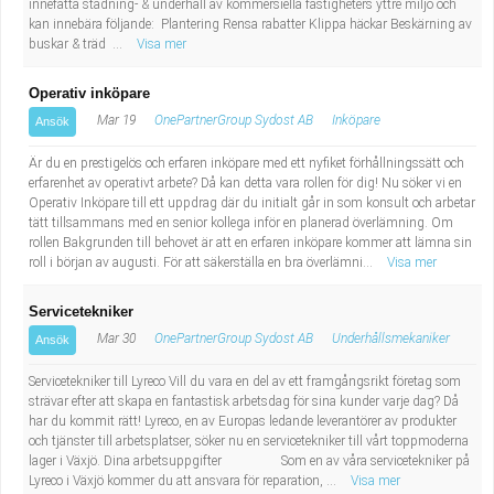
innefatta städning- & underhåll av kommersiella fastigheters yttre miljö och
kan innebära följande: Plantering Rensa rabatter Klippa häckar Beskärning av
buskar & träd ...
Visa mer
Operativ inköpare
Mar 19
OnePartnerGroup Sydost AB
Inköpare
Ansök
Är du en prestigelös och erfaren inköpare med ett nyfiket förhållningssätt och
erfarenhet av operativt arbete? Då kan detta vara rollen för dig! Nu söker vi en
Operativ Inköpare till ett uppdrag där du initialt går in som konsult och arbetar
tätt tillsammans med en senior kollega inför en planerad överlämning. Om
rollen Bakgrunden till behovet är att en erfaren inköpare kommer att lämna sin
roll i början av augusti. För att säkerställa en bra överlämni...
Visa mer
Servicetekniker
Mar 30
OnePartnerGroup Sydost AB
Underhållsmekaniker
Ansök
Servicetekniker till Lyreco Vill du vara en del av ett framgångsrikt företag som
strävar efter att skapa en fantastisk arbetsdag för sina kunder varje dag? Då
har du kommit rätt! Lyreco, en av Europas ledande leverantörer av produkter
och tjänster till arbetsplatser, söker nu en servicetekniker till vårt toppmoderna
lager i Växjö. Dina arbetsuppgifter Som en av våra servicetekniker på
Lyreco i Växjö kommer du att ansvara för reparation, ...
Visa mer