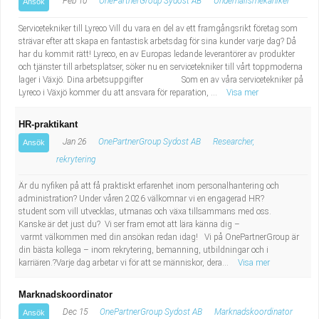
Feb 10
OnePartnerGroup Sydost AB
Underhållsmekaniker
Ansök
Servicetekniker till Lyreco Vill du vara en del av ett framgångsrikt företag som
strävar efter att skapa en fantastisk arbetsdag för sina kunder varje dag? Då
har du kommit rätt! Lyreco, en av Europas ledande leverantörer av produkter
och tjänster till arbetsplatser, söker nu en servicetekniker till vårt toppmoderna
lager i Växjö. Dina arbetsuppgifter Som en av våra servicetekniker på
Lyreco i Växjö kommer du att ansvara för reparation, ...
Visa mer
HR-praktikant
Jan 26
OnePartnerGroup Sydost AB
Researcher,
Ansök
rekrytering
Är du nyfiken på att få praktiskt erfarenhet inom personalhantering och
administration? Under våren 2026 välkomnar vi en engagerad HR?
student som vill utvecklas, utmanas och växa tillsammans med oss.
Kanske är det just du? Vi ser fram emot att lära känna dig –
varmt välkommen med din ansökan redan idag! Vi på OnePartnerGroup är
din bästa kollega – inom rekrytering, bemanning, utbildningar och i
karriären.?Varje dag arbetar vi för att se människor, dera...
Visa mer
Marknadskoordinator
Dec 15
OnePartnerGroup Sydost AB
Marknadskoordinator
Ansök