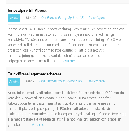
Innesäljare till Abena
Mar 10
OnePartnerGroup Sydost AB
Innesäljare
Ansök
Innesäljare till ABENAs supportavdelning i Växjö Är du en serviceinriktad och
kommunikativ administratör som trivs i en dynamisk roll med många
kontaktytor? Vi söker nu en innesäljare till vår supportavdelning i Växjö – en
varierande roll där du arbetar med allt ifrån att administrera inkommande
order och lösa kundfrågor med hög kvalitet, till att bidra aktivt till
merförsäljning genom kundkontakt och nära samarbete med
säljorganisationen. Om rollen: S...
Visa mer
Truckförare/lagermedarbetare
Mar 9
OnePartnerGroup Sydost AB
Truckförare
Ansök
Är du intresserad av att arbeta som truckförare/lagermedarbetare? Då kan du
vara den vi söker till en av våra kunder i Växjö! Dina arbetsuppgifter
Arbetsuppgifterna består främst av truckkörning, orderhantering samt
manuellt plock och pack på lagret. Förutom att arbetet till stor del är
självständigt är samarbetet med kollegorna mycket viktigt. På lagret förväntas
alla medarbetare aktivt bidra till att hålla hög kvalitet i arbetet och skapa en
god stämni...
Visa mer