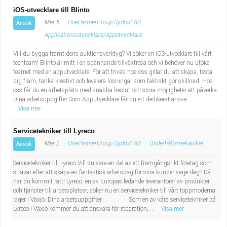
iOS-utvecklare till Blinto
Mar 5
OnePartnerGroup Sydost AB
Ansök
Applikationsutvecklare/Apputvecklare
Vill du bygga framtidens auktionsverktyg? Vi söker en iOS-utvecklare till vårt
techteam! Blinto är mitt i en spännande tillväxtresa och vi behöver nu utöka
teamet med en apputvecklare. För att trivas hos oss gillar du att skapa, testa
dig fram, tänka kreativt och leverera lösningar som faktiskt gör skillnad. Hos
oss får du en arbetsplats med snabba beslut och stora möjligheter att påverka.
Dina arbetsuppgifter Som Apputvecklare får du ett dedikerat ansva...
Visa mer
Servicetekniker till Lyreco
Mar 2
OnePartnerGroup Sydost AB
Underhållsmekaniker
Ansök
Servicetekniker till Lyreco Vill du vara en del av ett framgångsrikt företag som
strävar efter att skapa en fantastisk arbetsdag för sina kunder varje dag? Då
har du kommit rätt! Lyreco, en av Europas ledande leverantörer av produkter
och tjänster till arbetsplatser, söker nu en servicetekniker till vårt toppmoderna
lager i Växjö. Dina arbetsuppgifter Som en av våra servicetekniker på
Lyreco i Växjö kommer du att ansvara för reparation, ...
Visa mer