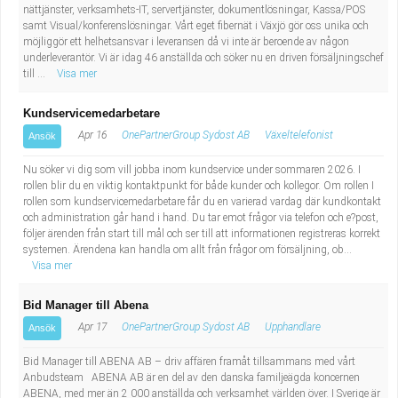
nättjänster, verksamhets-IT, servertjänster, dokumentlösningar, Kassa/POS
samt Visual/konferenslösningar. Vårt eget fibernät i Växjö gör oss unika och
möjliggör ett helhetsansvar i leveransen då vi inte är beroende av någon
underleverantör. Vi är idag 46 anställda och söker nu en driven försäljningschef
till ...
Visa mer
Kundservicemedarbetare
Apr 16
OnePartnerGroup Sydost AB
Växeltelefonist
Ansök
Nu söker vi dig som vill jobba inom kundservice under sommaren 2026. I
rollen blir du en viktig kontaktpunkt för både kunder och kollegor. Om rollen I
rollen som kundservicemedarbetare får du en varierad vardag där kundkontakt
och administration går hand i hand. Du tar emot frågor via telefon och e?post,
följer ärenden från start till mål och ser till att informationen registreras korrekt
systemen. Ärendena kan handla om allt från frågor om försäljning, ob...
Visa mer
Bid Manager till Abena
Apr 17
OnePartnerGroup Sydost AB
Upphandlare
Ansök
Bid Manager till ABENA AB – driv affären framåt tillsammans med vårt
Anbudsteam ABENA AB är en del av den danska familjeägda koncernen
ABENA, med mer än 2 000 anställda och verksamhet världen över. I Sverige är