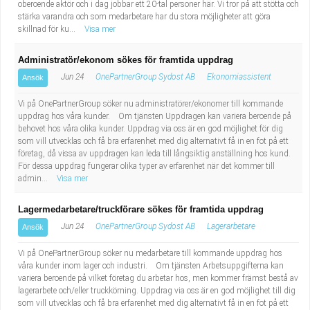
oberoende aktör och i dag jobbar ett 20-tal personer här. Vi tror på att stötta och
stärka varandra och som medarbetare har du stora möjligheter att göra
skillnad för ku...
Visa mer
Administratör/ekonom sökes för framtida uppdrag
Jun 24
OnePartnerGroup Sydost AB
Ekonomiassistent
Ansök
Vi på OnePartnerGroup söker nu administratörer/ekonomer till kommande
uppdrag hos våra kunder. Om tjänsten Uppdragen kan variera beroende på
behovet hos våra olika kunder. Uppdrag via oss är en god möjlighet för dig
som vill utvecklas och få bra erfarenhet med dig alternativt få in en fot på ett
företag, då vissa av uppdragen kan leda till långsiktig anställning hos kund.
För dessa uppdrag fungerar olika typer av erfarenhet när det kommer till
admin...
Visa mer
Lagermedarbetare/truckförare sökes för framtida uppdrag
Jun 24
OnePartnerGroup Sydost AB
Lagerarbetare
Ansök
Vi på OnePartnerGroup söker nu medarbetare till kommande uppdrag hos
våra kunder inom lager och industri. Om tjänsten Arbetsuppgifterna kan
variera beroende på vilket företag du arbetar hos, men kommer främst bestå av
lagerarbete och/eller truckkörning. Uppdrag via oss är en god möjlighet till dig
som vill utvecklas och få bra erfarenhet med dig alternativt få in en fot på ett