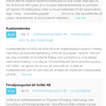
strävar efter att skapa en fantastisk arbetsdag för sina kunder varje dag? Då
Fastighetsskötare
Socialt arbete
har du kommit rätt! Lyreco, en av Europas ledande leverantörer av produkter
och tjänster till arbetsplatser, söker nu en servicetekniker till vårt toppmoderna
Informatör/Kommunikatör
lager i Växjö. Dina arbetsuppgifter Som en av våra servicetekniker på
Säkerhetsarbete
Lyreco i Växjö kommer du att ansvara för reparation, ...
Visa mer
Brevbärare
Tekniskt arbete
Kvalitetstekniker
Maj 15
OnePartnerGroup Sydost AB
Kvalitetsingenjör,
Ansök
Sjuksköterska, grundutbildad
Transport
textil, trä, glas, förpackningar
Kock, storhushåll
Kvalitetstekniker till Willo AB Willo AB är ett högteknologiskt expansivt företag
med fokus på skärande bearbetning. Willo AB grundades i Växjö år 1956 och
har idag utvecklats till ett ledande företag inom produktion av små detaljer
Undersköterska, vård- o specialavd. o mottagning
med kritisk funktion. Vi är idag ca 140 anställda och har en omsättning på ca
267 MSEK. Läs gärna mer om oss på www.willo.se. Vi söker en
kvalitetstekniker som vill vara med och utveckla och stärka vårt kvalitetsarbete
Bibliotekarie
på Willo...
Visa mer
Administrativ assistent
Försäljningschef till Griffel AB
Apr 29
OnePartnerGroup Sydost AB
Försäljningschef
Ansök
Lärare i gymnasiet
Griffel är en helhetsleverantör av IT-tjänster till företag i hela Sverige med
huvudfokus på Kronobergsregionen. Våra affärsområden sträcker sig över