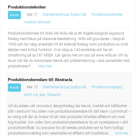
Produktionstekniker
Mar 17
OnePartnerGroup Sydost AB
Produktionstekniker,
Ansök
maskin/verkstad
Produktionstekniker till Willo AB Willo AB är ett högteknologiskt expansivt
företag med fokus på skärande bearbetning. Willo AB grundades i Växjö år
1956 och har idag utvecklats till ett ledande företag inom produktion av små
detaljer med kritisk funktion. Vi är idag ca 140 anställda och har en
omsättning på ca 267 MSEK. Läs gärna mer om oss på www.willo.se. Vill du
ha en roll där du kombinerar teknik och problemlösning i nära samarbete med
produktionen? ...
Visa mer
Produktionsberedare till Abstracta
Mar 13
OnePartnerGroup Sydost AB
Produktionsingenjör,
Ansök
textil, trä, glas, förpackn
Vill du arbeta i ett innovativt designföretag där teknik, kvalitet och hållbarhet
står i centrum? Nu söker vi en produktionsberedare till vårt team i Lammhult –
en viktig roll där du bidrar till att våra produkter tillverkas effektivt och med
hög kvalitet. Om rollen Som produktionsberedare är du en nyckelperson i vårt
produktionsflöde. Du ansvarar för att bereda produkter och ta fram tydliga
produktionsunderlag som säkerställer en effektiv och kvalitetssä...
Visa mer