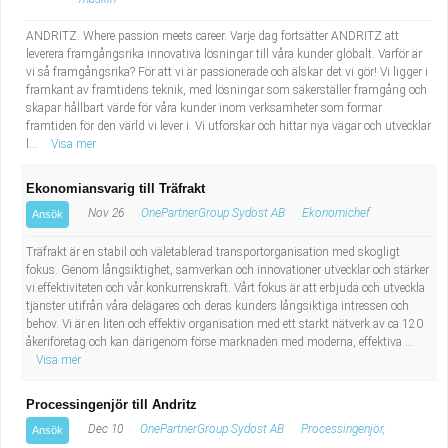
ANDRITZ. Where passion meets career. Varje dag fortsätter ANDRITZ att
leverera framgångsrika innovativa lösningar till våra kunder globalt. Varför är
vi så framgångsrika? För att vi är passionerade och älskar det vi gör! Vi ligger i
framkant av framtidens teknik, med lösningar som säkerställer framgång och
skapar hållbart värde för våra kunder inom verksamheter som formar
framtiden för den värld vi lever i. Vi utforskar och hittar nya vägar och utvecklar
l...
Visa mer
Ekonomiansvarig till Träfrakt
Nov 26
OnePartnerGroup Sydost AB
Ekonomichef
Ansök
Träfrakt är en stabil och väletablerad transportorganisation med skogligt
fokus. Genom långsiktighet, samverkan och innovationer utvecklar och stärker
vi effektiviteten och vår konkurrenskraft. Vårt fokus är att erbjuda och utveckla
tjänster utifrån våra delägares och deras kunders långsiktiga intressen och
behov. Vi är en liten och effektiv organisation med ett starkt nätverk av ca 120
åkeriföretag och kan därigenom förse marknaden med moderna, effektiva ...
Visa mer
Processingenjör till Andritz
Dec 10
OnePartnerGroup Sydost AB
Processingenjör,
Ansök