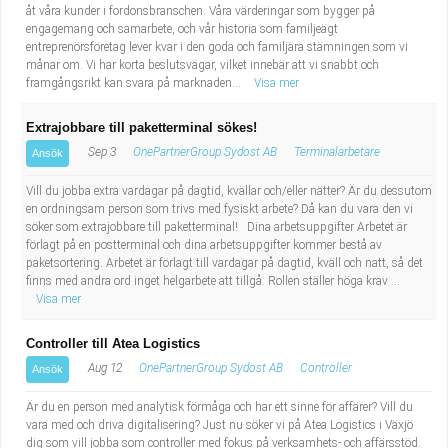
åt våra kunder i fordonsbranschen. Våra värderingar som bygger på
engagemang och samarbete, och vår historia som familjeägt
entreprenörsföretag lever kvar i den goda och familjära stämningen som vi
månar om. Vi har korta beslutsvägar, vilket innebär att vi snabbt och
framgångsrikt kan svara på marknaden...
Visa mer
Extrajobbare till paketterminal sökes!
Sep 3
OnePartnerGroup Sydost AB
Terminalarbetare
Ansök
Vill du jobba extra vardagar på dagtid, kvällar och/eller nätter? Är du dessutom
en ordningsam person som trivs med fysiskt arbete? Då kan du vara den vi
söker som extrajobbare till paketterminal! Dina arbetsuppgifter Arbetet är
förlagt på en postterminal och dina arbetsuppgifter kommer bestå av
paketsortering. Arbetet är förlagt till vardagar på dagtid, kväll och natt, så det
finns med andra ord inget helgarbete att tillgå. Rollen ställer höga krav ...
Visa mer
Controller till Atea Logistics
Aug 12
OnePartnerGroup Sydost AB
Controller
Ansök
Är du en person med analytisk förmåga och har ett sinne för affärer? Vill du
vara med och driva digitalisering? Just nu söker vi på Atea Logistics i Växjö
dig som vill jobba som controller med fokus på verksamhets- och affärsstöd.