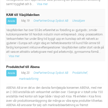
samt trygghet och b...
Visa mer
KAM till Växjöfabriken
Maj 19
OnePartnerGroup Sydost AB
Utesäljare
Ansök
Växjöfabriken har över 50 års erfarenhet av förädling av gjutgods-, smide-
kutskomponenter till Nordisk industri inom entreprenad-, skog- processektorn.
Verksamheten har under lång tid byggt upp en kunskap och ett nätverk av
gjuterier i Europa och utgör idag en helhetsleverantör till kund från ämne till
färdig komponent inklusive efteroperationer. Växjöfabriken sätter stort värde på
att vara en attraktiv arbetsgivare med god arbetsmiljö, gynnsamma förmå...
Visa mer
Produktchef till Abena
Maj 20
OnePartnerGroup Sydost AB
Produktchef,
Ansök
marknadsföring
ABENA AB är en del av den danska familjeägda koncernen ABENA, med mer
än 2 000 anställda och verksamhet världen över. I Sverige är vi totalt cirka 150
anställda med kontor och lager både i Växjö och Kisa. På enheten i Kisa finns
även vår produktionsanläggning där många av våra egna produkter tillverkas.
ABENA AB ansvarar för sälj- och marknadsbearbetning av främst