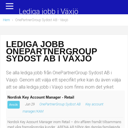
Yrkesområden
Populära jobb
Lediga jobb i Växjö
Hem
›
OnePartnerGroup Sydost AB - Växjö
Administration, ekonomi, juridik
Undersköterska, hemtjänst och äldreboende
Bygg och anläggning
Städare/Lokalvårdare
LEDIGA JOBB
ONEPARTNERGROUP
Chefer och verksamhetsledare
Barnskötare
SYDOST AB I VÄXJÖ
Data/IT
Lärare i förskola/Förskollärare
Se alla lediga jobb från OnePartnerGroup Sydost AB i
Försäljning, inköp, marknadsföring
Lagerarbetare
Växjö. Genom att välja ett specifikt yrke kan du även välja
att se alla lediga jobb i Växjö som finns inom det yrket.
Hantverksyrken
Bussförare/Busschaufför
Nordisk Key Account Manager - Retail
Jun 29
OnePartnerGroup Sydost AB
Key account
Hotell, restaurang, storhushåll
Elevassistent
Ansök
manager/KAM
Hälso- och sjukvård
Personlig assistent
Nordisk Key Account Manager inom Retail – driv affären framåt tillsammans
med våra framgångsrika kunder. ABENA AB tillhör den danska familjeägda