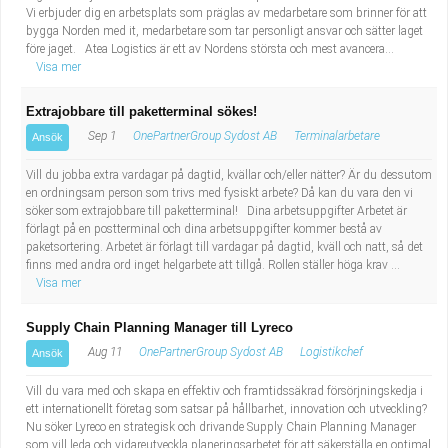
Vi erbjuder dig en arbetsplats som präglas av medarbetare som brinner för att
bygga Norden med it, medarbetare som tar personligt ansvar och sätter laget
före jaget. Atea Logistics är ett av Nordens största och mest avancera...
Visa mer
Extrajobbare till paketterminal sökes!
Sep 1
OnePartnerGroup Sydost AB
Terminalarbetare
Ansök
Vill du jobba extra vardagar på dagtid, kvällar och/eller nätter? Är du dessutom
en ordningsam person som trivs med fysiskt arbete? Då kan du vara den vi
söker som extrajobbare till paketterminal! Dina arbetsuppgifter Arbetet är
förlagt på en postterminal och dina arbetsuppgifter kommer bestå av
paketsortering. Arbetet är förlagt till vardagar på dagtid, kväll och natt, så det
finns med andra ord inget helgarbete att tillgå. Rollen ställer höga krav ...
Visa mer
Supply Chain Planning Manager till Lyreco
Aug 11
OnePartnerGroup Sydost AB
Logistikchef
Ansök
Vill du vara med och skapa en effektiv och framtidssäkrad försörjningskedja i
ett internationellt företag som satsar på hållbarhet, innovation och utveckling?
Nu söker Lyreco en strategisk och drivande Supply Chain Planning Manager
som vill leda och vidareutveckla planeringsarbetet för att säkerställa en optimal