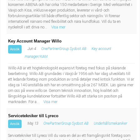
koncernen ABENA och har cirka 150 medarbetare i Sverige. Med verksamhet i
Industriell tillverkning
Behandlingsassistent/Socialpedagog
Växjö och Kisa, inklusive egen produktion, levererar vi vård- och
förbrukningsartiklar till både offentlig sektor och näringsliv. Vi förenar
Installation, drift, underhåll
Tandsköterska
internationell närvaro med flexibilitet och nära kundfokus. Vill du ta en
nyckelroll i att driva no...
Visa mer
Kropps- och skönhetsvård
Budbilsförare
Key Account Manager Willo
Jun 4
OnePartnerGroup Sydost AB
Key account
Ansök
Kultur, media, design
Tidningsbud/Tidningsdistributör
manager/KAM
Militärt arbete
Lärare i fritidshem/Fritidspedagog
Willo AB är ett högteknologiskt expansivt företag med fokus på skärande
bearbetning. Willo AB grundades i Växjö år 1956 och har idag utvecklats till
ett ledande företag inom produktion av små detaljer med kritisk funktion. Vi är
Naturbruk
Taxiförare/Taxichaufför
idag ca 140 anställda och har en omsättning på ca 267 MSEK. Läs gärna mer
om oss på www.willo.se. Genom teknisk innovation, hög kvalitet och
långsiktiga kundrelationer fortsätter Willo AB att stärka sin position på
Naturvetenskapligt arbete
Läkarsekreterare/Vårdadmin/Medicinsk
marknaden. För a...
Visa mer
sekreterare
Pedagogiskt arbete
Servicetekniker till Lyreco
Maj 13
OnePartnerGroup Sydost AB
Underhållsmekaniker
Ansök
Lastbilsförare m.fl.
Sanering och renhållning
Servicetekniker till Lyreco Vill du vara en del av ett framgångsrikt företag som