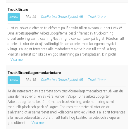
Truckförare
Mar 25
OnePartnerGroup Sydost AB
Truckförare
Ansök
Just nu söker vi efter en truckförare på långsikt till en av våra kunder i Växjö!
Dina arbetsuppgifter Arbetsuppgifterna består främst av truckkörning,
orderhantering samt lossning/lastning, plock och pack på lagret. Förutom att
arbetet till stor del är självständigt är samarbetet med kollegorna mycket
viktigt. På lagret förväntas alla medarbetare aktivt bidra till att hålla hög
kvalitet i arbetet och skapa en god stämning på arbetsplatsen. Din profil ...
Visa mer
Truckförare/lagermedarbetare
Mar 18
OnePartnerGroup Sydost AB
Truckförare
Ansök
Är du intresserad av att arbeta som truckförare/lagermedarbetare? Då kan du
vara den vi söker till en av våra kunder i Växjö! Dina arbetsuppgifter
Arbetsuppgifterna består främst av truckkörning, orderhantering samt
manuellt plock och pack på lagret. Förutom att arbetet till stor del är
självständigt är samarbetet med kollegorna mycket viktigt. På lagret förväntas
alla medarbetare aktivt bidra till att hålla hög kvalitet i arbetet och skapa en
god stämni...
Visa mer