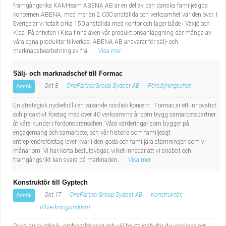
framgångsrika KAM-team ABENA AB är en del av den danska familjeägda
koncernen ABENA, med mer än 2 000 anställda och verksamhet världen över. I
Sverige är vi totalt cirka 150 anställda med kontor och lager både i Växjö och
Kisa. På enheten i Kisa finns även vår produktionsanläggning där många av
våra egna produkter tillverkas. ABENA AB ansvarar för sälj- och
marknadsbearbetning av frä...
Visa mer
Sälj- och marknadschef till Formac
Okt 8
OnePartnerGroup Sydost AB
Försäljningschef
Ansök
En strategisk nyckelroll i en växande nordisk koncern Formac är ett innovativt
och proaktivt företag med över 40 verksamma år som trygg samarbetspartner
åt våra kunder i fordonsbranschen. Våra värderingar som bygger på
engagemang och samarbete, och vår historia som familjeägt
entreprenörsföretag lever kvar i den goda och familjära stämningen som vi
månar om. Vi har korta beslutsvägar, vilket innebär att vi snabbt och
framgångsrikt kan svara på marknaden...
Visa mer
Konstruktör till Gyptech
Okt 17
OnePartnerGroup Sydost AB
Konstruktör,
Ansök
tillverkningsindustri