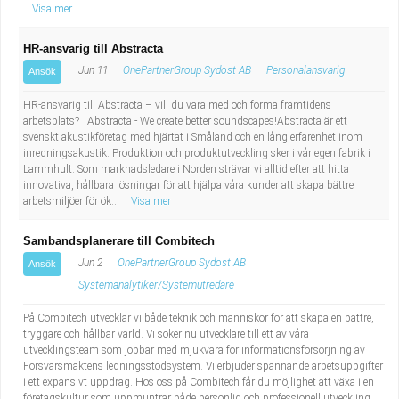
Visa mer
HR-ansvarig till Abstracta
Jun 11
OnePartnerGroup Sydost AB
Personalansvarig
Ansök
HR-ansvarig till Abstracta – vill du vara med och forma framtidens
arbetsplats? Abstracta - We create better soundscapes!Abstracta är ett
svenskt akustikföretag med hjärtat i Småland och en lång erfarenhet inom
inredningsakustik. Produktion och produktutveckling sker i vår egen fabrik i
Lammhult. Som marknadsledare i Norden strävar vi alltid efter att hitta
innovativa, hållbara lösningar för att hjälpa våra kunder att skapa bättre
arbetsmiljöer för ök...
Visa mer
Sambandsplanerare till Combitech
Jun 2
OnePartnerGroup Sydost AB
Ansök
Systemanalytiker/Systemutredare
På Combitech utvecklar vi både teknik och människor för att skapa en bättre,
tryggare och hållbar värld. Vi söker nu utvecklare till ett av våra
utvecklingsteam som jobbar med mjukvara för informationsförsörjning av
Försvarsmaktens ledningsstödsystem. Vi erbjuder spännande arbetsuppgifter
i ett expansivt uppdrag. Hos oss på Combitech får du möjlighet att växa i en
företagskultur som uppmuntrar både personlig och professionell utveckling