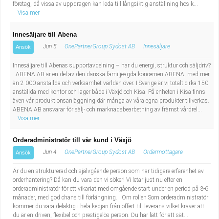
företag, då vissa av uppdragen kan leda till långsiktig anställning hos k...
Visa mer
Innesäljare till Abena
Jun 5
OnePartnerGroup Sydost AB
Innesäljare
Ansök
Innesäljare till Abenas supportavdelning – har du energi, struktur och säljdriv?
ABENA AB är en del av den danska familjeägda koncernen ABENA, med mer
än 2 000 anställda och verksamhet världen över. I Sverige är vi totalt cirka 150
anställda med kontor och lager både i Växjö och Kisa. På enheten i Kisa finns
även vår produktionsanläggning där många av våra egna produkter tillverkas.
ABENA AB ansvarar för sälj- och marknadsbearbetning av främst vårdrel...
Visa mer
Orderadministratör till vår kund i Växjö
Jun 4
OnePartnerGroup Sydost AB
Ordermottagare
Ansök
Är du en strukturerad och självgående person som har tidigare erfarenhet av
orderhantering? Då kan du vara den vi söker! Vi letar just nu efter en
orderadministratör för ett vikariat med omgående start under en period på 3-6
månader, med god chans till förlängning. Om rollen Som orderadministratör
kommer du vara delaktig i hela kedjan från offert till leverans vilket kräver att
du är en driven, flexibel och prestigelös person. Du har lätt för att sät...