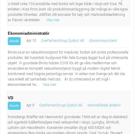
vi totalt cirka 150 anställda med kontor och lager både i Växjö och Kisa. På
enheten i Kisa finns även vår produktionsanläggning där många av våra egna
produkter tillverkas. ABENA AB ansvarar för sälj- och marknadsbearbetning
av främst vårdrelater...
Visa mer
Ekonomiadministratör
Apr 15
OnePartnerGroup Sydost AB
Ekonomiassistent
Ansök
Blinto.se är en nätauktionstjänst för maskiner, fordon och andra professionella
produkter, där tusentals budgivare från hela Europa lägger bud på intressanta
objekt. Vi grundade Blinto hösten 2018 för att ge våra medlemmar och
användare en komplett nätauktionstjänst byggt på modern digital teknik
kombinerat med högsta personliga service. Vi verkar över Sverige och det ska
vara enkelt att samarbeta med oss. Är du intresserad av att ingå i
ekonomiteamet ho...
Visa mer
VD
Apr 9
OnePartnerGroup Sydost AB
Verkställande direktör
Ansök
Kronobergs Bilaffär och Newmanbil grundades 1946 och är idag en etablerad
och ägarledd bilåterförsäljare med verksamhet i Växjö, Ljungby, Älmhult,
Laholm och Hässleholm. Koncernen omsätter drygt 600 MSEK och
representerar flera starka varumärken såsom Honda, Opel, Suzuki, Peugeot,