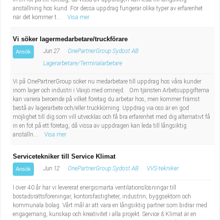
anställning hos kund. För dessa uppdrag fungerar olika typer av erfarenhet
när det kommer t...
Visa mer
Vi söker lagermedarbetare/truckförare
Jun 27
OnePartnerGroup Sydost AB
Ansök
Lagerarbetare/Terminalarbetare
Vi på OnePartnerGroup söker nu medarbetare till uppdrag hos våra kunder
inom lager och industri i Växjö med omnejd. Om tjänsten Arbetsuppgifterna
kan variera beroende på vilket företag du arbetar hos, men kommer främst
bestå av lagerarbete och/eller truckkörning. Uppdrag via oss är en god
möjlighet till dig som vill utvecklas och få bra erfarenhet med dig alternativt få
in en fot på ett företag, då vissa av uppdragen kan leda till långsiktig
anställn...
Visa mer
Servicetekniker till Service Klimat
Jun 12
OnePartnerGroup Sydost AB
VVS-tekniker
Ansök
I över 40 år har vi levererat energismarta ventilationslösningar till
bostadsrättsföreningar, kontorsfastigheter, industrin, byggsektorn och
kommunala bolag. Vårt mål är att vara en långsiktig partner som bidrar med
engagemang, kunskap och kreativitet i alla projekt. Service & Klimat är en