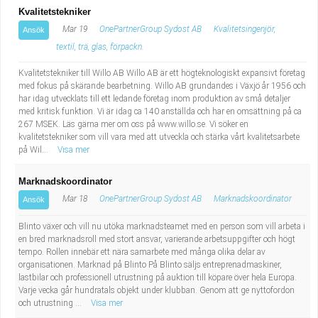
Kvalitetstekniker
Mar 19
OnePartnerGroup Sydost AB
Kvalitetsingenjör,
Ansök
textil, trä, glas, förpackn.
Kvalitetstekniker till Willo AB Willo AB är ett högteknologiskt expansivt företag
med fokus på skärande bearbetning. Willo AB grundandes i Växjö år 1956 och
har idag utvecklats till ett ledande företag inom produktion av små detaljer
med kritisk funktion. Vi är idag ca 140 anställda och har en omsättning på ca
267 MSEK. Läs gärna mer om oss på www.willo.se. Vi söker en
kvalitetstekniker som vill vara med att utveckla och stärka vårt kvalitetsarbete
på Wil...
Visa mer
Marknadskoordinator
Mar 18
OnePartnerGroup Sydost AB
Marknadskoordinator
Ansök
Blinto växer och vill nu utöka marknadsteamet med en person som vill arbeta i
en bred marknadsroll med stort ansvar, varierande arbetsuppgifter och högt
tempo. Rollen innebär ett nära samarbete med många olika delar av
organisationen. Marknad på Blinto På Blinto säljs entreprenadmaskiner,
lastbilar och professionell utrustning på auktion till köpare över hela Europa.
Varje vecka går hundratals objekt under klubban. Genom att ge nyttofordon
och utrustning ...
Visa mer