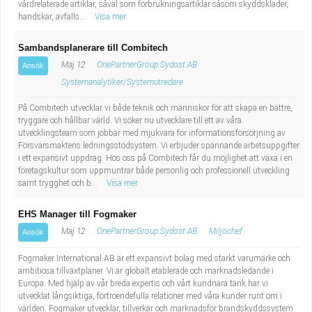
vårdrelaterade artiklar, såväl som förbrukningsartiklar såsom skyddskläder,
handskar, avfalls...
Visa mer
Sambandsplanerare till Combitech
Maj 12
OnePartnerGroup Sydost AB
Ansök
Systemanalytiker/Systemutredare
På Combitech utvecklar vi både teknik och människor för att skapa en bättre,
tryggare och hållbar värld. Vi söker nu utvecklare till ett av våra
utvecklingsteam som jobbar med mjukvara för informationsförsörjning av
Försvarsmaktens ledningsstödsystem. Vi erbjuder spännande arbetsuppgifter
i ett expansivt uppdrag. Hos oss på Combitech får du möjlighet att växa i en
företagskultur som uppmuntrar både personlig och professionell utveckling
samt trygghet och b...
Visa mer
EHS Manager till Fogmaker
Maj 12
OnePartnerGroup Sydost AB
Miljöchef
Ansök
Fogmaker International AB är ett expansivt bolag med starkt varumärke och
ambitiösa tillväxtplaner. Vi är globalt etablerade och marknadsledande i
Europa. Med hjälp av vår breda expertis och vårt kundnära tänk har vi
utvecklat långsiktiga, förtroendefulla relationer med våra kunder runt om i
världen. Fogmaker utvecklar, tillverkar och marknadsför brandskyddssystem