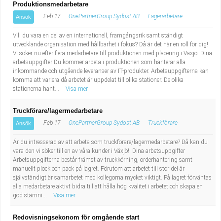
Produktionsmedarbetare
Feb 17
OnePartnerGroup Sydost AB
Lagerarbetare
Ansök
Vill du vara en del av en internationell, framgångsrik samt ständigt
utvecklande organisation med hållbarhet i fokus? Då är det här en roll för dig!
Vi söker nu efter flera medarbetare till produktionen med placering i Växjö. Dina
arbetsuppgifter Du kommer arbeta i produktionen som hanterar alla
inkommande och utgående leveranser av IT-produkter. Arbetsuppgifterna kan
komma att variera då arbetet är uppdelat till olika stationer. De olika
stationerna hant...
Visa mer
Truckförare/lagermedarbetare
Feb 17
OnePartnerGroup Sydost AB
Truckförare
Ansök
Är du intresserad av att arbeta som truckförare/lagermedarbetare? Då kan du
vara den vi söker till en av våra kunder i Växjö! Dina arbetsuppgifter
Arbetsuppgifterna består främst av truckkörning, orderhantering samt
manuellt plock och pack på lagret. Förutom att arbetet till stor del är
självständigt är samarbetet med kollegorna mycket viktigt. På lagret förväntas
alla medarbetare aktivt bidra till att hålla hög kvalitet i arbetet och skapa en
god stämni...
Visa mer
Redovisningsekonom för omgående start