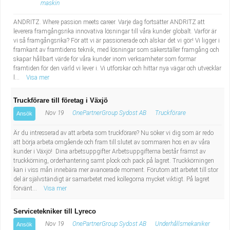
maskin
ANDRITZ. Where passion meets career. Varje dag fortsätter ANDRITZ att
leverera framgångsrika innovativa lösningar till våra kunder globalt. Varför är
vi så framgångsrika? För att vi är passionerade och älskar det vi gör! Vi ligger i
framkant av framtidens teknik, med lösningar som säkerställer framgång och
skapar hållbart värde för våra kunder inom verksamheter som formar
framtiden för den värld vi lever i. Vi utforskar och hittar nya vägar och utvecklar
l...
Visa mer
Truckförare till företag i Växjö
Nov 19
OnePartnerGroup Sydost AB
Truckförare
Ansök
Är du intresserad av att arbeta som truckförare? Nu söker vi dig som är redo
att börja arbeta omgående och fram till slutet av sommaren hos en av våra
kunder i Växjö! Dina arbetsuppgifter Arbetsuppgifterna består främst av
truckkörning, orderhantering samt plock och pack på lagret. Truckkörningen
kan i viss mån innebära mer avancerade moment. Förutom att arbetet till stor
del är självständigt är samarbetet med kollegorna mycket viktigt. På lagret
förvänt...
Visa mer
Servicetekniker till Lyreco
Nov 19
OnePartnerGroup Sydost AB
Underhållsmekaniker
Ansök