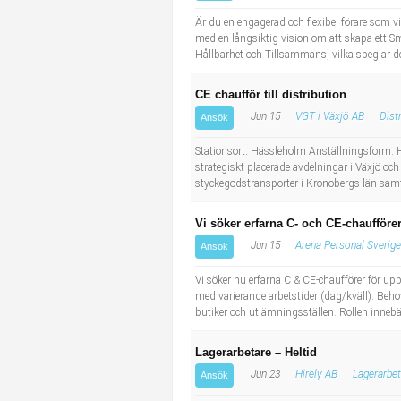
Industriell tillverkning
Behandlingsassistent/Socialpedagog
Är du en engagerad och flexibel förare som vi
med en långsiktig vision om att skapa ett S
Hållbarhet och Tillsammans, vilka speglar d
Installation, drift, underhåll
Tandsköterska
CE chaufför till distribution
Kropps- och skönhetsvård
Budbilsförare
Jun 15
VGT i Växjö AB
Dist
Ansök
Kultur, media, design
Tidningsbud/Tidningsdistributör
Stationsort: Hässleholm Anställningsform: H
strategiskt placerade avdelningar i Växjö och
styckegodstransporter i Kronobergs län samt 
Militärt arbete
Lärare i fritidshem/Fritidspedagog
Vi söker erfarna C- och CE-chaufförer
Naturbruk
Taxiförare/Taxichaufför
Jun 15
Arena Personal Sverig
Ansök
Naturvetenskapligt arbete
Läkarsekreterare/Vårdadmin/Medicinsk sekreterare
Vi söker nu erfarna C & CE-chaufförer för up
med varierande arbetstider (dag/kväll). Beh
butiker och utlämningsställen. Rollen innebär
Pedagogiskt arbete
Lastbilsförare m.fl.
Lagerarbetare – Heltid
Sanering och renhållning
Fastighetsskötare
Jun 23
Hirely AB
Lagerarbet
Ansök