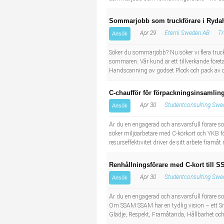
Sommarjobb som truckförare i Ryd
Apr 29
Eterni Sweden AB
Tr
Ansök
Söker du sommarjobb? Nu söker vi flera truc
sommaren. Vår kund är ett tillverkande före
Handscanning av godset Plock och pack av
C-chaufför för förpackningsinsamling
Apr 30
Studentconsulting Swe
Ansök
Är du en engagerad och ansvarsfull förare so
söker miljöarbetare med C-körkort och YKB 
resurseffektivitet driver de sitt arbete fram
Renhållningsförare med C-kort till S
Apr 30
Studentconsulting Swe
Ansök
Är du en engagerad och ansvarsfull förare som
Om SSAM SSAM har en tydlig vision – ett Smål
Glädje, Respekt, Framåtanda, Hållbarhet oc