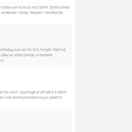
m vill jobba som konsult mot SSAM. SSAM arbetar
å värdeorden Glädje, Respekt, Framåtanda,
riföretag som kör för DHL Freight. Med två
delar av södra Sverige. Vi hanterar
mer
e hos kund. Uppdraget är på heltid & deltid
r med distributionskörning av paket till