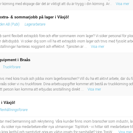
 körning med ekipage där det är viktigt att du är trygg i din körning. Ar...
Visa mer
extra- & sommarjobb på lager i Växjö!
den AB (Publ)
Lagerarbetare
samt flexibelt extrajobb före och efter sommaren inom lager? Vi söker personal för plo
er deltidsjobb. Vi söker dig som vill ha ett extrajobb inom lager och trivs med fysiskt ar
ställningar hanteras noggrant och effektivt. Tjänsten är ...
Visa mer
Equipment i Braås
Truckförare
s med köra truck och jobba inom lagerbranschen? Vill du ha ett aktivt arbete, där du får
 Braås söker vi nu truckförare. Dina arbetsuppgifter kommer att bestå av truckkörning och
ätt person kan komma att erbjudas anställning direkt ...
Visa mer
i Växjö!
Renhållningsförare
tar med bemanning och rekrytering. Våra kunder finns inom branscher som industri, lage
 du söker nya medarbetare eller nya utmaningar. TopWork - vi hittar rätt medarbetare till
öra lastbil och samtidigt göra en viktig insats för samhället? Hos TopW...
Visa mer