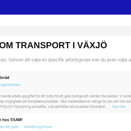
SOM TRANSPORT I VÄXJÖ
jö. Genom att välja en specifik arbetsgivare kan du även välja at
förråd
Lagerarbetare
ande arbetsuppgifter för att bidra till att göra Sverige och världen lite säkrare. Vi vär
a möjligheter att kompetensutvecklas. Våra medarbetare är viktiga för oss och hos os
 FMLOG Försörjning anskaffar, vidmakthåller och avvecklar förnödenh...
Visa mer
för hos SSAM!
en AB (publ)
Renhållningsförare