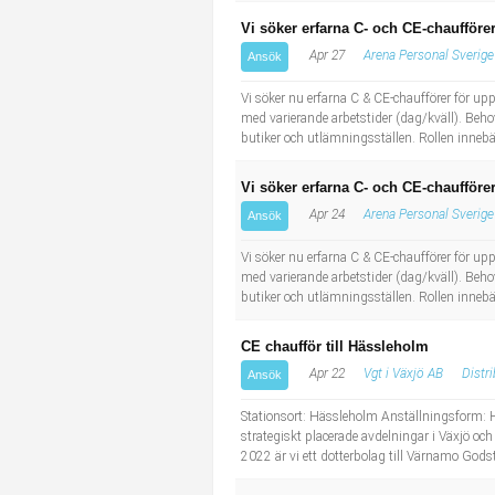
Vi söker erfarna C- och CE-chaufförer
Apr 27
Arena Personal Sverige
Ansök
Vi söker nu erfarna C & CE-chaufförer för up
med varierande arbetstider (dag/kväll). Beh
butiker och utlämningsställen. Rollen innebär
Vi söker erfarna C- och CE-chaufförer
Apr 24
Arena Personal Sverige
Ansök
Vi söker nu erfarna C & CE-chaufförer för up
med varierande arbetstider (dag/kväll). Beh
butiker och utlämningsställen. Rollen innebär
CE chaufför till Hässleholm
Apr 22
Vgt i Växjö AB
Distr
Ansök
Stationsort: Hässleholm Anställningsform: H
strategiskt placerade avdelningar i Växjö oc
2022 är vi ett dotterbolag till Värnamo Gods