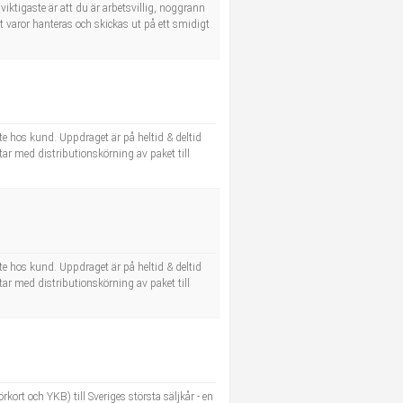
viktigaste är att du är arbetsvillig, noggrann
tt varor hanteras och skickas ut på ett smidigt
e hos kund. Uppdraget är på heltid & deltid
r med distributionskörning av paket till
e hos kund. Uppdraget är på heltid & deltid
r med distributionskörning av paket till
rkort och YKB) till Sveriges största säljkår - en