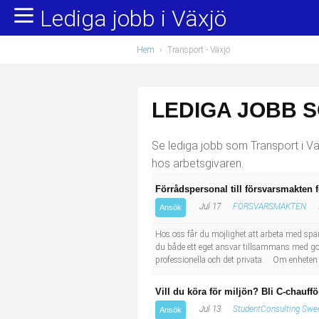
Lediga jobb i Växjö
Yrkesområden
Populära jobb
Hem
›
Transport
- Växjö
Administration, ekonomi, juridik
Undersköterska, hemtjänst och äldreboende
Bygg och anläggning
Städare/Lokalvårdare
LEDIGA JOBB 
Chefer och verksamhetsledare
Barnskötare
Se lediga jobb som Transport i Väx
Data/IT
Lärare i förskola/Förskollärare
hos arbetsgivaren.
Förrådspersonal till försvarsmakten 
Försäljning, inköp, marknadsföring
Lagerarbetare
Jul 17
FÖRSVARSMAKTEN
Ansök
Hantverksyrken
Bussförare/Busschaufför
Hos oss får du möjlighet att arbeta med spänn
du både ett eget ansvar tillsammans med god
professionella och det privata. Om enheten
Hotell, restaurang, storhushåll
Elevassistent
Vill du köra för miljön? Bli C-chauf
Hälso- och sjukvård
Personlig assistent
Jul 13
StudentConsulting Swed
Ansök