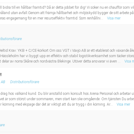
ll bidra till en hållbar framtid? Då är detta jobbet för dig! Vi söker nu en chaufför so
måland utan avfall.Genom att främja hållbarhet och miljöskydd bygger de sitt arbete p
eras engagemang för en mer resurseffektiv framtid. Som renhållni...
Visa mer
ributionsförare
eltid Krav: YKB + C/CE-körkort Om oss VGT i Växjö AB är ett etablerat och växande åke
 Hässleholm har vi byggt upp en effektiv och stabil logistikverksamhet som täcker stora 
delar av norra Skåne och nordvästra Blekinge. Utöver detta ansvarar vi även ...
Visa 
!
e AB
Distributionsförare
pdrag hos välkänd kund. Du blir anställd som konsult hos Arena Personal och arbetar ut
ovet är som störst under sommaren, men start kan ske omgående. Om tjänsten Du arbeta
 körning med ekipage där det är viktigt att du är trygg i din körning. Ar...
Visa mer
are