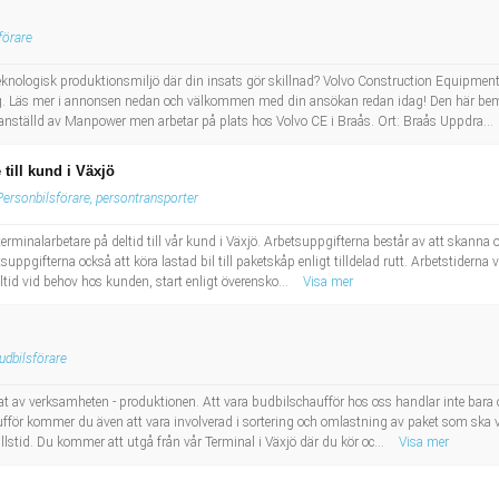
förare
teknologisk produktionsmiljö där din insats gör skillnad? Volvo Construction Equipment
ag. Läs mer i annonsen nedan och välkommen med din ansökan redan idag! Den här be
nställd av Manpower men arbetar på plats hos Volvo CE i Braås. Ort: Braås Uppdra...
till kund i Växjö
Personbilsförare, persontransporter
rminalarbetare på deltid till vår kund i Växjö. Arbetsuppgifterna består av att skanna 
suppgifterna också att köra lastad bil till paketskåp enligt tilldelad rutt. Arbetstiderna 
tid vid behov hos kunden, start enligt överensko...
Visa mer
udbilsförare
at av verksamheten - produktionen. Att vara budbilschaufför hos oss handlar inte bara 
för kommer du även att vara involverad i sortering och omlastning av paket som ska vida
lstid. Du kommer att utgå från vår Terminal i Växjö där du kör oc...
Visa mer