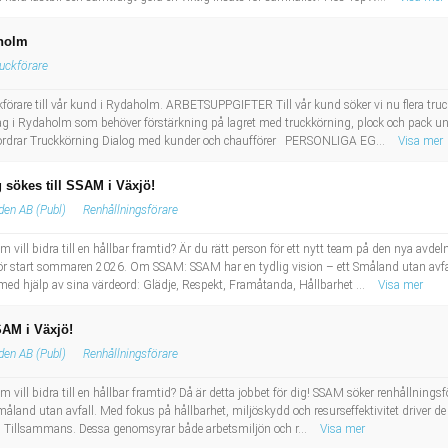
aholm
uckförare
kförare till vår kund i Rydaholm. ARBETSUPPGIFTER Till vår kund söker vi nu flera tru
tag i Rydaholm som behöver förstärkning på lagret med truckkörning, plock och pack un
 ordrar Truckkörning Dialog med kunder och chaufförer PERSONLIGA EG...
Visa mer
 sökes till SSAM i Växjö!
den AB (Publ)
Renhållningsförare
m vill bidra till en hållbar framtid? Är du rätt person för ett nytt team på den nya av
för start sommaren 2026. Om SSAM: SSAM har en tydlig vision – ett Småland utan avfal
åt med hjälp av sina värdeord: Glädje, Respekt, Framåtanda, Hållbarhet ...
Visa mer
SAM i Växjö!
den AB (Publ)
Renhållningsförare
 vill bidra till en hållbar framtid? Då är detta jobbet för dig! SSAM söker renhållningsfö
and utan avfall. Med fokus på hållbarhet, miljöskydd och resurseffektivitet driver de 
h Tillsammans. Dessa genomsyrar både arbetsmiljön och r...
Visa mer