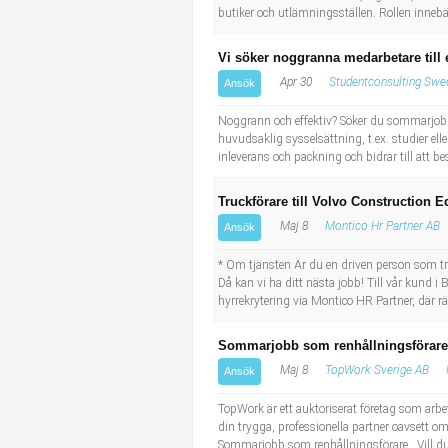
butiker och utlämningsställen. Rollen innebär
Vi söker noggranna medarbetare till 
Apr 30
Studentconsulting Swe
Ansök
Noggrann och effektiv? Söker du sommarjobb 
huvudsaklig sysselsättning, t.ex. studier ell
inleverans och packning och bidrar till att be
Truckförare till Volvo Construction 
Maj 8
Montico Hr Partner AB
Ansök
* Om tjänsten Är du en driven person som triv
Då kan vi ha ditt nästa jobb! Till vår kund i
hyrrekrytering via Montico HR Partner, där r
Sommarjobb som renhållningsförare 
Maj 8
TopWork Sverige AB
Ansök
TopWork är ett auktoriserat företag som arbe
din trygga, professionella partner oavsett om
Sommarjobb som renhållningsförare Vill du k