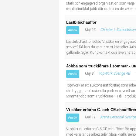
stark och engagerad organisation som varje d
resultatinriktat jobb där du blir en del av 
Lastbilschaufför
Maj 15
Christer L Samuelsson
Ansök
Lastbilschaufför sökes Vi söker en engagerad 
service? Då kan du vara den vi letar efter. 
gällande regler Kundkontakt och leveransrapp
Jobba som truckförare i sommar - ut
Maj 8
TopWork Sverige AB
Ansök
TopWork är ett auktoriserat företag som arbe
din trygga, professionella partner oavsett om
Sommarjobb som Truckförare – Håll produktio
Vi söker erfarna C- och CE-chaufförer
Maj 11
Arena Personal Sverig
Ansök
Vi söker nu erfarna C & CE-chaufförer för up
med varierande arbetstider (dag/kväll). Beh