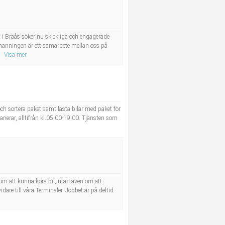
 i Braås söker nu skickliga och engagerade
manningen är ett samarbete mellan oss på
Visa mer
och sortera paket samt lasta bilar med paket för
varierar, alltifrån kl.05.00-19.00. Tjänsten som
om att kunna köra bil, utan även om att
re till våra Terminaler. Jobbet är på deltid