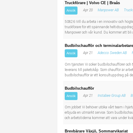
Truckförare | Volvo CE | Braås
Apr 20
Manpower AB
Truck
Ansök
50826 Vill du arbeta i en innovativ och hög
truckförare för ett spännande heltidsuppdr
Manpower och vår kund. Du kommer att bli a
Budbilschaufför och terminalarbetare 
Apr 21
Adecco Sweden AB
Ansök
Om tjänsten Vi söker budbilschaufförer och te
leverans till paketskåp. Som chaufför är arbet
budbilschaufför är ett konsultuppdrag på del
Budbilschaufför
Apr 21
Instabee Group AB
B
Ansök
Om jobbet Vi behöver utöka vårt team i hjärt
erbjuda en utmärkt service. Som budbilschauf
och arbetstiderna kommer att vara under kväl
Brevbärare Växjö, Sommarvikariat