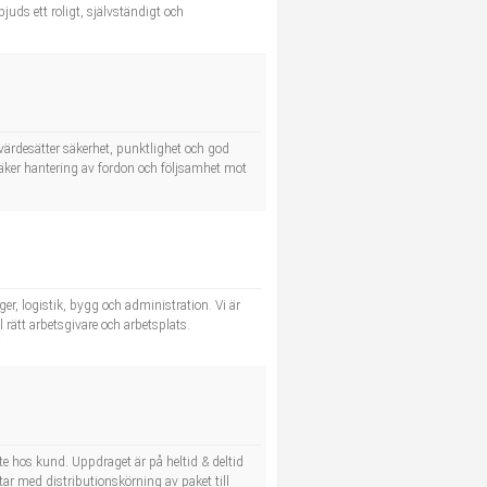
uds ett roligt, självständigt och
 värdesätter säkerhet, punktlighet och god
 Säker hantering av fordon och följsamhet mot
r, logistik, bygg och administration. Vi är
 rätt arbetsgivare och arbetsplats.
e hos kund. Uppdraget är på heltid & deltid
r med distributionskörning av paket till