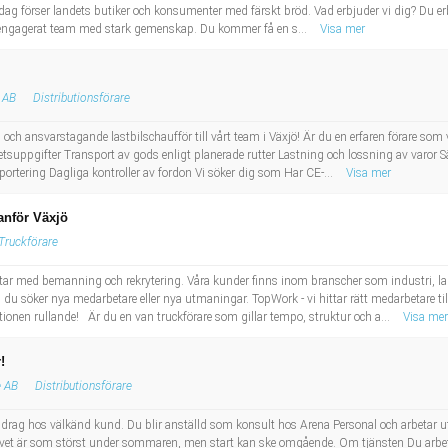
ag förser landets butiker och konsumenter med färskt bröd. Vad erbjuder vi dig? Du erbj
ett engagerat team med stark gemenskap. Du kommer få en s...
Visa mer
 AB
Distributionsförare
och ansvarstagande lastbilschaufför till vårt team i Växjö! Är du en erfaren förare som
Arbetsuppgifter Transport av gods enligt planerade rutter Lastning och lossning av varor
ortering Dagliga kontroller av fordon Vi söker dig som Har CE-...
Visa mer
anför Växjö
Truckförare
tar med bemanning och rekrytering. Våra kunder finns inom branscher som industri, lage
 du söker nya medarbetare eller nya utmaningar. TopWork - vi hittar rätt medarbetare till
nen rullande! Är du en van truckförare som gillar tempo, struktur och a...
Visa mer
!
e AB
Distributionsförare
pdrag hos välkänd kund. Du blir anställd som konsult hos Arena Personal och arbetar ut
ovet är som störst under sommaren, men start kan ske omgående. Om tjänsten Du arbeta