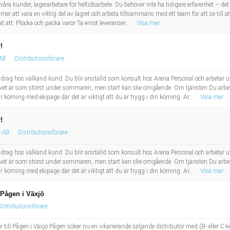
ra kunder, lagerarbetare för heltidsarbete. Du behöver inte ha tidigare erfarenhet – det 
mer att vara en viktig del av lagret och arbeta tillsammans med ett team för att se till a
att: Plocka och packa varor Ta emot leveranser...
Visa mer
!
 AB
Distributionsförare
pdrag hos välkänd kund. Du blir anställd som konsult hos Arena Personal och arbetar ut
ovet är som störst under sommaren, men start kan ske omgående. Om tjänsten Du arbeta
 körning med ekipage där det är viktigt att du är trygg i din körning. Ar...
Visa mer
!
e AB
Distributionsförare
pdrag hos välkänd kund. Du blir anställd som konsult hos Arena Personal och arbetar ut
ovet är som störst under sommaren, men start kan ske omgående. Om tjänsten Du arbeta
 körning med ekipage där det är viktigt att du är trygg i din körning. Ar...
Visa mer
 Pågen i Växjö
Distributionsförare
r till Pågen i Växjö Pågen söker nu en vikarierande säljande distributör med (B- eller C-kö