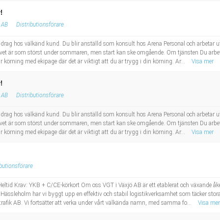
!
 AB
Distributionsförare
pdrag hos välkänd kund. Du blir anställd som konsult hos Arena Personal och arbetar ut
ovet är som störst under sommaren, men start kan ske omgående. Om tjänsten Du arbeta
 körning med ekipage där det är viktigt att du är trygg i din körning. Ar...
Visa mer
!
 AB
Distributionsförare
pdrag hos välkänd kund. Du blir anställd som konsult hos Arena Personal och arbetar ut
ovet är som störst under sommaren, men start kan ske omgående. Om tjänsten Du arbeta
 körning med ekipage där det är viktigt att du är trygg i din körning. Ar...
Visa mer
ibutionsförare
eltid Krav: YKB + C/CE-körkort Om oss VGT i Växjö AB är ett etablerat och växande åke
h Hässleholm har vi byggt upp en effektiv och stabil logistikverksamhet som täcker sto
trafik AB. Vi fortsätter att verka under vårt välkända namn, med samma fo...
Visa mer