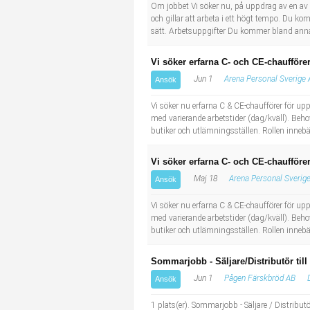
Socialt arbete
Informatör/Kommunikatör
Om jobbet Vi söker nu, på uppdrag av en av vå
och gillar att arbeta i ett högt tempo. Du kom
sätt. Arbetsuppgifter Du kommer bland annat 
Säkerhetsarbete
Brevbärare
Vi söker erfarna C- och CE-chaufförer
Tekniskt arbete
Sjuksköterska, grundutbildad
Jun 1
Arena Personal Sverige
Ansök
Vi söker nu erfarna C & CE-chaufförer för up
Transport
Kock, storhushåll
med varierande arbetstider (dag/kväll). Beh
butiker och utlämningsställen. Rollen innebär
Undersköterska, vård- o specialavd. o mottagning
Vi söker erfarna C- och CE-chaufförer
Bibliotekarie
Maj 18
Arena Personal Sverig
Ansök
Vi söker nu erfarna C & CE-chaufförer för up
Administrativ assistent
med varierande arbetstider (dag/kväll). Beh
butiker och utlämningsställen. Rollen innebär
Lärare i gymnasiet
Sommarjobb - Säljare/Distributör till
Jun 1
Pågen Färskbröd AB
Ansök
1 plats(er). Sommarjobb - Säljare / Distributö