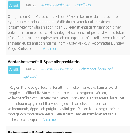
Maj 22
Adecco Sweden AB
Hotellchef
Ansök
Om tjänsten Som Platschef på Fitness24Seven kommer du att arbeta i en
dynamisk och hälsoinriktad miljö där du ansvarar för att maximera
lönsamheten för våra anläggningar. Du leder ett engagerat team och driver
verksamheten ur ett operativt, strategiskt och lönsamt perspektiv, med fokus
på att förbättra kundupplevelsen och nå uppsatta mål. I rollen som Platschef
ansvarar du för anläggningarna inom kluster Växjö, vilket omfattar Ljungby,
Växjö, Karlskrona, ...
Visa mer
Vårdenhetschef till Specialistpsykiatrin
Maj 20
REGION KRONOBERG
Enhetschef, hälso- och
Ansök
sjukvård
I Region Kronoberg arbetar vi för att människor i länet ska kunna leva ett
tryggt och hållbart liv. Varje dag möter vi kronobergarna i vården, i
kollektivtrafiken och i arbetet med länets utveckling. Här tas idéer tillvara, det
finns stora möjligheter till utveckling och ett arbetsklimat som är
välkomnande, öppet och präglat av vänlighet.Region Kronobergs chefer är
modiga och motiverade ledare. I din ledarroll har du förmågan att se till
helheten och skapa...
Visa mer
Enhetschef till familjehemsenheten