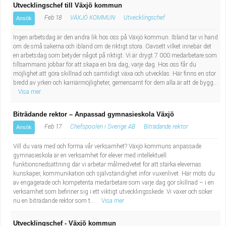
Utvecklingschef till Växjö kommun
Feb 18
VÄXJÖ KOMMUN
Utvecklingschef
Ansök
Ingen arbetsdag är den andra lik hos oss på Växjö kommun. Ibland tar vi hand
om de små sakerna och ibland om de riktigt stora. Oavsett vilket innebär det
en arbetsdag som betyder något på riktigt. Vi är drygt 7 000 medarbetare som
tillsammans jobbar för att skapa en bra dag, varje dag. Hos oss får du
möjlighet att göra skillnad och samtidigt växa och utvecklas. Här finns en stor
bredd av yrken och karriärmöjligheter, gemensamt för dem alla är att de bygg...
Visa mer
Biträdande rektor – Anpassad gymnasieskola Växjö
Feb 17
Chefspoolen i Sverige AB
Biträdande rektor
Ansök
Vill du vara med och forma vår verksamhet? Växjö kommuns anpassade
gymnasieskola är en verksamhet för elever med intellektuell
funktionsnedsättning där vi arbetar målmedvetet för att stärka elevernas
kunskaper, kommunikation och självständighet inför vuxenlivet. Här möts du
av engagerade och kompetenta medarbetare som varje dag gör skillnad – i en
verksamhet som befinner sig i ett viktigt utvecklingsskede. Vi växer och söker
nu en biträdande rektor som t...
Visa mer
Utvecklingschef - Växjö kommun