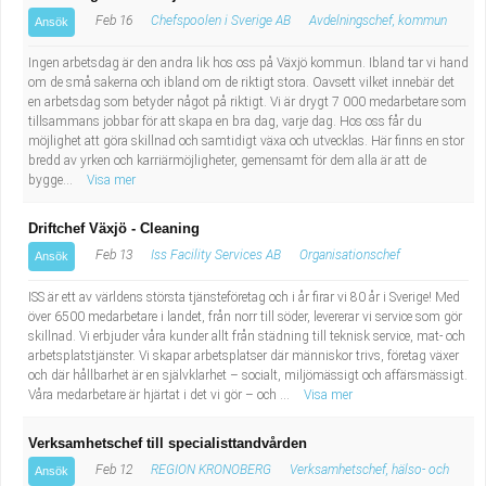
Feb 16
Chefspoolen i Sverige AB
Avdelningschef, kommun
Ansök
Ingen arbetsdag är den andra lik hos oss på Växjö kommun. Ibland tar vi hand
om de små sakerna och ibland om de riktigt stora. Oavsett vilket innebär det
en arbetsdag som betyder något på riktigt. Vi är drygt 7 000 medarbetare som
tillsammans jobbar för att skapa en bra dag, varje dag. Hos oss får du
möjlighet att göra skillnad och samtidigt växa och utvecklas. Här finns en stor
bredd av yrken och karriärmöjligheter, gemensamt för dem alla är att de
bygge...
Visa mer
Driftchef Växjö - Cleaning
Feb 13
Iss Facility Services AB
Organisationschef
Ansök
ISS är ett av världens största tjänsteföretag och i år firar vi 80 år i Sverige! Med
över 6500 medarbetare i landet, från norr till söder, levererar vi service som gör
skillnad. Vi erbjuder våra kunder allt från städning till teknisk service, mat- och
arbetsplatstjänster. Vi skapar arbetsplatser där människor trivs, företag växer
och där hållbarhet är en självklarhet – socialt, miljömässigt och affärsmässigt.
Våra medarbetare är hjärtat i det vi gör – och ...
Visa mer
Verksamhetschef till specialisttandvården
Feb 12
REGION KRONOBERG
Verksamhetschef, hälso- och
Ansök