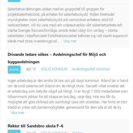
Säkerhetsavdelningen utökar med en gruppchef till gruppen för
projektsäkerhetsstöd, på enheten för säkerhetsskydd. Rollen företräder
myndigheten inom säkerhetsskydd och samordnar enhetens stöd till
verksamheten. Vill du vara med och vidareutveckla vårt säkerhetsarbete och
stärka Sveriges försvarsförmåga, ansök redan idag! Din vardag – stärka
säkerheten i totalförsvaret Fortifikationsverket befinner sig i ett starkt expansivt
skede med stora investeringsvol...
Visa mer
Drivande ledare sökes – Avdelningschef för Miljö och
byggavdelningen
Apr 15
VÄXJÖ KOMMUN
Avdelningschef, kommun
Ansök
Ingen arbetsdag är den andra lik hos oss på Växjö kommun. Ibland tar vi hand
om de små sakerna och ibland om de riktigt stora. Oavsett vilket innebär det
en arbetsdag som betyder något på riktigt. Vi är drygt 7 000 medarbetare som
tillsammans jobbar för att skapa en bra dag, varje dag. Hos oss får du
möjlighet att göra skillnad och samtidigt växa och utvecklas. Här finns en stor
bredd av yrken och karriärmöjligheter, gemensamt för dem alla är att de by...
Visa mer
Rektor till Sandsbro skola F–6