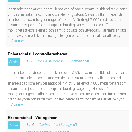
Industriell tillverkning
Behandlingsassistent/Socialpedagog
Ingen arbetsdag är den andra lik hos oss på Växjö kommun. Ibland tar vi hand
om de små sakerna och ibland om de riktigt stora. Oavsett vilket innebär det
Installation, drift, underhåll
Tandsköterska
en arbetsdag som betyder något på riktigt. Vi är drygt 7 000 medarbetare som
tillsammans jobbar för att skapa en bra dag, varje dag. Hos oss får du
möjlighet att göra skillnad och samtidigt växa och utvecklas. Här finns en stor
Kropps- och skönhetsvård
Budbilsförare
bredd av yrken och karriärmöjligheter, gemensamt för dem alla är att de by...
Visa mer
Kultur, media, design
Tidningsbud/Tidningsdistributör
Enhetschef till controllerenheten
Jul 6
VÄXJÖ KOMMUN
Ekonomichef
Ansök
Militärt arbete
Lärare i fritidshem/Fritidspedagog
Ingen arbetsdag är den andra lik hos oss på Växjö kommun. Ibland tar vi hand
Naturbruk
Taxiförare/Taxichaufför
om de små sakerna och ibland om de riktigt stora. Oavsett vilket innebär det
en arbetsdag som betyder något på riktigt. Vi är drygt 7 000 medarbetare som
tillsammans jobbar för att skapa en bra dag, varje dag. Hos oss får du
Naturvetenskapligt arbete
Läkarsekreterare/Vårdadmin/Medicinsk
möjlighet att göra skillnad och samtidigt växa och utvecklas. Här finns en stor
bredd av yrken och karriärmöjligheter, gemensamt för dem alla är att de bygg...
Visa mer
sekreterare
Pedagogiskt arbete
Ekonomichef - Vidingehem
Lastbilsförare m.fl.
Sanering och renhållning
Jun 8
Chefspoolen i Sverige AB
Ansök