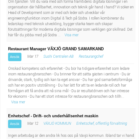
Om tjänsten Vill du vara med och forma framtidens digitala lösningar i en
organisation där hållbarhet, innovation och teknik går hand i hand? Vi söker en
Head of Development som är med och leder och utvecklar vår
engineeringfunktion inom Digital & Tech på Södra. I rollen kombinerar du
ledarskap med teknisk utveckling, bygger starka team och skapar
förutsättningar för moderna digitala lösningar som verkligen gör skillnad. Det
här får du jobba med på Södra ...
Visa mer
Restaurant Manager VÄXJÖ GRAND SAMARKAND
Mar 17
Sushi Centralen AB
Restaurangchef
Ansök
Önskad kompetens och erfarenhet - Du bör ha tidigare erfarenhet som ledare
inom restaurangbranschen - Du brinner för att sätta gästen i centrum - Du är
drivande, stark, tydlig och kan ta eget ansvar - Du har god samarbetsförmåga
och har en positiv utstrålning - Du har lätt för att ta en ledande roll och har
förmågan att få andra att nå sina mål - Du är resultatdriven och har intresse
för ekonomi - Du har ett stort intresse för restaurangbranschen och tillh...
Visa mer
Enhetschef - Drift- och underhållsenhet maskin
Mar 12
VÄXJÖ KOMMUN
Enhetschef, offentlig förvaltning
Ansök
Ingen arbetsdag är den andra lik hos oss på Växjö kommun. Ibland tar vi hand