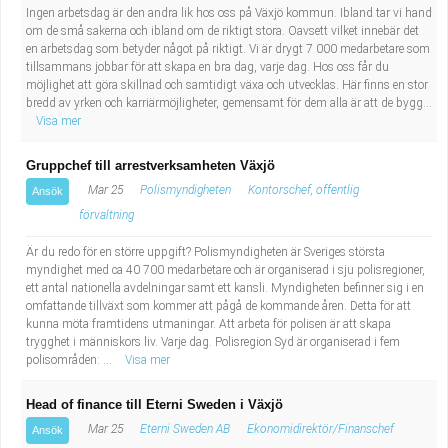
Ingen arbetsdag är den andra lik hos oss på Växjö kommun. Ibland tar vi hand
om de små sakerna och ibland om de riktigt stora. Oavsett vilket innebär det
en arbetsdag som betyder något på riktigt. Vi är drygt 7 000 medarbetare som
tillsammans jobbar för att skapa en bra dag, varje dag. Hos oss får du
möjlighet att göra skillnad och samtidigt växa och utvecklas. Här finns en stor
bredd av yrken och karriärmöjligheter, gemensamt för dem alla är att de bygg...
Visa mer
Gruppchef till arrestverksamheten Växjö
Mar 25
Polismyndigheten
Kontorschef, offentlig
Ansök
förvaltning
Är du redo för en större uppgift? Polismyndigheten är Sveriges största
myndighet med ca 40 700 medarbetare och är organiserad i sju polisregioner,
ett antal nationella avdelningar samt ett kansli. Myndigheten befinner sig i en
omfattande tillväxt som kommer att pågå de kommande åren. Detta för att
kunna möta framtidens utmaningar. Att arbeta för polisen är att skapa
trygghet i människors liv. Varje dag. Polisregion Syd är organiserad i fem
polisområden: ...
Visa mer
Head of finance till Eterni Sweden i Växjö
Mar 25
Eterni Sweden AB
Ekonomidirektör/Finanschef
Ansök