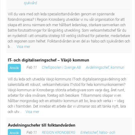
sjukvård
Vill du vara med och leda specialisttandvården genom en spännande
förändringsresa? I Region Kronoberg utvecklar vi nu vår organisation för att
skapa ett ännu närmare och mer hållbart ledarskap, starkare samverkan och
bättre förutsättningar för långsiktig utveckling. Som verksamhetschef får du
en nyckelroll i att omsätta strategi till verklig skillnad för patienter, medarbetare
och regionen som helhet. Folktandvården är en del av hälso och sjukvården och
b...
Visa mer
IT- och digitaliseringschef – Växjö kommun
Feb 11
Chefspoolen i Sverige AB
Avdelningschef, kommun
Ansök
Vill du leda och utveckla Växjö kommuns IT-och digitaliseringsavdelning och
säkerställa ett robust, verksamhetsnära IT-stöd för hela kommunkoncernen?
Växjö kommun är Kronobergs största arbetsgivare som varje dag, året runt,
arbetar för våra invånare, företag och besökare. Tillsammans skapar vi en
hållbar morgondag och en attraktiv kommun att bo, leva och verka i – idag
och i framtiden. Det innebär ett arbete där vi utmanar oss att tänka nytt, lära
och utv...
Visa mer
Avdelningschefer till folktandvården
Feb 11
REGION KRONOBERG
Enhetschef, hälso- och
Ansök