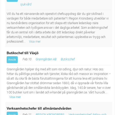
sjukvård
Vill du ha ett närvarande och operativt chefsuppdrag där du gör skillnad i
vardagen för både medarbetare och patienter? I Region Kronoberg utvecklar vi
nu tandvårdens organisation för att skapa ett starkare ledarskap nära
verksamheten och tydligare ansvar i det dagliga arbetet. Som avdelningschef
får du en central roll i detta arbete där ditt ledarskap direkt påverkar
arbetsmiljö, medarbetare, resultat och patienternas upplevelse av trygg och
professionell...
Visa mer
Butikschef till Växjö
Feb 10
Granngården AB
Butikschef
Ansök
Granngården hjälper dig med allt som rör odling, djur och natur. Hos oss
hittar du pålitliga produkter och tjänster, kloka råd och massor av inspiration –
så att du ska få de bästa förutsättningarna för att kunna leva ett jordnära liv.
Granngården har stöttat drömmar sedan 1880, då vi öppnade vår första lilla
gårdshandel på den småländska landsbygden. Idag, 140 år senare, har vi över
100 butiker runt om i landet och e-handel på granngården.se. Vårt huvudk...
Visa mer
Verksamhetschefer till allmäntandvården
Feb 11
REGION KRONOBERG
Verksamhetschef, hälso- och