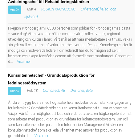
Avdelningschef till Rehabiliteringskliniken
Mar 4
REGION KRONOBERG
Enhetschef, hälso- och
Ansök
sjukvård
I Region Kronoberg är vi 6500 personer som jobbar för kronobergarnas bästa
– varje dag! Vi ansvarar för hälso- och sjukvård, kollektivtrafik, regional
utveckling och kultur i länet. Vårt mål är att våra medarbetare ska trivas, växa i
sin yrkesroll och kunna påverka sin arbetsvardag. Region Kronobergs chefer är
modiga och motiverade ledare. I din ledarroll har du förmågan att se till
helheten och skapa förståelse genom att förmedla sammanhanget. Genom att
d...
Visa mer
Konsultenhetschef - Grunddataproduktion för
ledningsstödsystem
Feb 18
Combitech AB
Driftchef, data
Ansök
Är du en trygg ledare med högt säkerhetsmedvetande och starkt engagemang
för ledarskap? Combitech söker nu en konsultenhetschef till vår verksamhet i
Växjö. Här får du möjlighet att leda och vidareutveckla en högkompetent enhet
som arbetar med produktion av grunddata för ledningsstödsystem. Din roll
som konsultenhetschef på enheten Information Management Vi söker en
konsultenhetschef som ska leda vår enhet med ansvar för produktion av
grunddata. I...
Visa mer