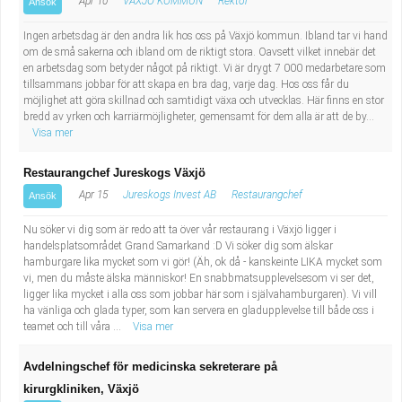
Apr 10
VÄXJÖ KOMMUN
Rektor
Ansök
Ingen arbetsdag är den andra lik hos oss på Växjö kommun. Ibland tar vi hand
om de små sakerna och ibland om de riktigt stora. Oavsett vilket innebär det
en arbetsdag som betyder något på riktigt. Vi är drygt 7 000 medarbetare som
tillsammans jobbar för att skapa en bra dag, varje dag. Hos oss får du
möjlighet att göra skillnad och samtidigt växa och utvecklas. Här finns en stor
bredd av yrken och karriärmöjligheter, gemensamt för dem alla är att de by...
Visa mer
Restaurangchef Jureskogs Växjö
Apr 15
Jureskogs Invest AB
Restaurangchef
Ansök
Nu söker vi dig som är redo att ta över vår restaurang i Växjö ligger i
handelsplatsområdet Grand Samarkand :D Vi söker dig som älskar
hamburgare lika mycket som vi gör! (Äh, ok då - kanskeinte LIKA mycket som
vi, men du måste älska människor! En snabbmatsupplevelsesom vi ser det,
ligger lika mycket i alla oss som jobbar här som i självahamburgaren). Vi vill
ha vänliga och glada typer, som kan servera en gladupplevelse till både oss i
teamet och till våra ...
Visa mer
Avdelningschef för medicinska sekreterare på
kirurgkliniken, Växjö