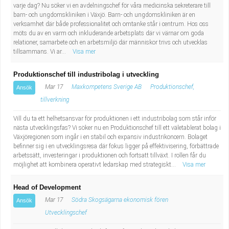
varje dag? Nu söker vi en avdelningschef för våra medicinska sekreterare till
barn- och ungdomskliniken i Växjö. Barn- och ungdomskliniken är en
verksamhet där både professionalitet och omtanke står i centrum. Hos oss
möts du av en varm och inkluderande arbetsplats där vi värnar om goda
relationer, samarbete och en arbetsmiljö där människor trivs och utvecklas
tillsammans. Vi ar...
Visa mer
Produktionschef till industribolag i utveckling
Mar 17
Maxkompetens Sverige AB
Produktionschef,
Ansök
tillverkning
Vill du ta ett helhetsansvar för produktionen i ett industribolag som står inför
nästa utvecklingsfas? Vi söker nu en Produktionschef till ett väletablerat bolag i
Växjöregionen som ingår i en stabil och expansiv industrikoncern. Bolaget
befinner sig i en utvecklingsresa där fokus ligger på effektivisering, förbättrade
arbetssätt, investeringar i produktionen och fortsatt tillväxt. I rollen får du
möjlighet att kombinera operativt ledarskap med strategiskt...
Visa mer
Head of Development
Mar 17
Södra Skogsägarna ekonomisk fören
Ansök
Utvecklingschef