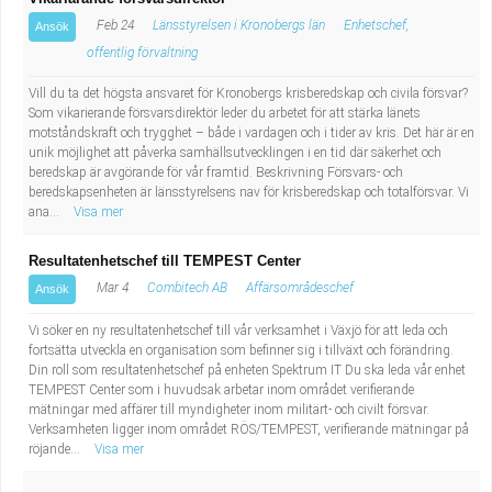
Feb 24
Länsstyrelsen i Kronobergs län
Enhetschef,
Ansök
offentlig förvaltning
Vill du ta det högsta ansvaret för Kronobergs krisberedskap och civila försvar?
Som vikarierande försvarsdirektör leder du arbetet för att stärka länets
motståndskraft och trygghet – både i vardagen och i tider av kris. Det här är en
unik möjlighet att påverka samhällsutvecklingen i en tid där säkerhet och
beredskap är avgörande för vår framtid. Beskrivning Försvars- och
beredskapsenheten är länsstyrelsens nav för krisberedskap och totalförsvar. Vi
ana...
Visa mer
Resultatenhetschef till TEMPEST Center
Mar 4
Combitech AB
Affärsområdeschef
Ansök
Vi söker en ny resultatenhetschef till vår verksamhet i Växjö för att leda och
fortsätta utveckla en organisation som befinner sig i tillväxt och förändring.
Din roll som resultatenhetschef på enheten Spektrum IT Du ska leda vår enhet
TEMPEST Center som i huvudsak arbetar inom området verifierande
mätningar med affärer till myndigheter inom militärt- och civilt försvar.
Verksamheten ligger inom området RÖS/TEMPEST, verifierande mätningar på
röjande...
Visa mer