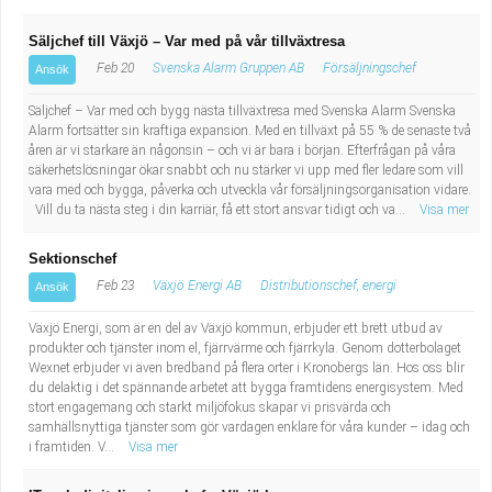
Säljchef till Växjö – Var med på vår tillväxtresa
Feb 20
Svenska Alarm Gruppen AB
Försäljningschef
Ansök
Säljchef – Var med och bygg nästa tillväxtresa med Svenska Alarm Svenska
Alarm fortsätter sin kraftiga expansion. Med en tillväxt på 55 % de senaste två
åren är vi starkare än någonsin – och vi är bara i början. Efterfrågan på våra
säkerhetslösningar ökar snabbt och nu stärker vi upp med fler ledare som vill
vara med och bygga, påverka och utveckla vår försäljningsorganisation vidare.
Vill du ta nästa steg i din karriär, få ett stort ansvar tidigt och va...
Visa mer
Sektionschef
Feb 23
Växjö Energi AB
Distributionschef, energi
Ansök
Växjö Energi, som är en del av Växjö kommun, erbjuder ett brett utbud av
produkter och tjänster inom el, fjärrvärme och fjärrkyla. Genom dotterbolaget
Wexnet erbjuder vi även bredband på flera orter i Kronobergs län. Hos oss blir
du delaktig i det spännande arbetet att bygga framtidens energisystem. Med
stort engagemang och starkt miljöfokus skapar vi prisvärda och
samhällsnyttiga tjänster som gör vardagen enklare för våra kunder – idag och
i framtiden. V...
Visa mer