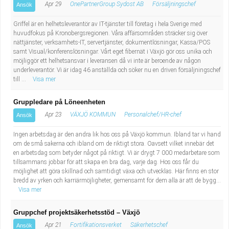
Apr 29
OnePartnerGroup Sydost AB
Försäljningschef
Ansök
Griffel är en helhetsleverantör av IT-tjänster till företag i hela Sverige med
huvudfokus på Kronobergsregionen. Våra affärsområden sträcker sig över
nättjänster, verksamhets-IT, servertjänster, dokumentlösningar, Kassa/POS
samt Visual/konferenslösningar. Vårt eget fibernät i Växjö gör oss unika och
möjliggör ett helhetsansvar i leveransen då vi inte är beroende av någon
underleverantör. Vi är idag 46 anställda och söker nu en driven försäljningschef
till ...
Visa mer
Gruppledare på Löneenheten
Apr 23
VÄXJÖ KOMMUN
Personalchef/HR-chef
Ansök
Ingen arbetsdag är den andra lik hos oss på Växjö kommun. Ibland tar vi hand
om de små sakerna och ibland om de riktigt stora. Oavsett vilket innebär det
en arbetsdag som betyder något på riktigt. Vi är drygt 7 000 medarbetare som
tillsammans jobbar för att skapa en bra dag, varje dag. Hos oss får du
möjlighet att göra skillnad och samtidigt växa och utvecklas. Här finns en stor
bredd av yrken och karriärmöjligheter, gemensamt för dem alla är att de bygg...
Visa mer
Gruppchef projektsäkerhetsstöd – Växjö
Apr 21
Fortifikationsverket
Säkerhetschef
Ansök