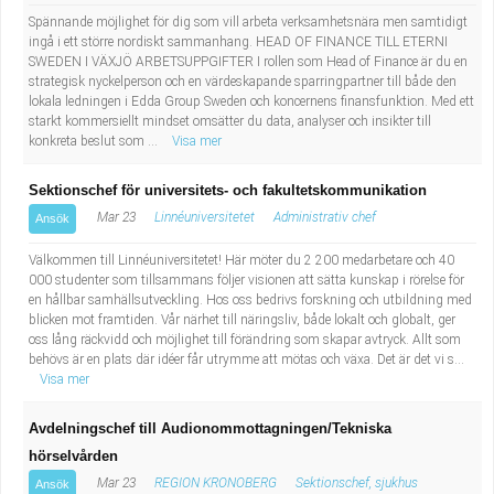
Spännande möjlighet för dig som vill arbeta verksamhetsnära men samtidigt
ingå i ett större nordiskt sammanhang. HEAD OF FINANCE TILL ETERNI
SWEDEN I VÄXJÖ ARBETSUPPGIFTER I rollen som Head of Finance är du en
strategisk nyckelperson och en värdeskapande sparringpartner till både den
lokala ledningen i Edda Group Sweden och koncernens finansfunktion. Med ett
starkt kommersiellt mindset omsätter du data, analyser och insikter till
konkreta beslut som ...
Visa mer
Sektionschef för universitets- och fakultetskommunikation
Mar 23
Linnéuniversitetet
Administrativ chef
Ansök
Välkommen till Linnéuniversitetet! Här möter du 2 200 medarbetare och 40
000 studenter som tillsammans följer visionen att sätta kunskap i rörelse för
en hållbar samhällsutveckling. Hos oss bedrivs forskning och utbildning med
blicken mot framtiden. Vår närhet till näringsliv, både lokalt och globalt, ger
oss lång räckvidd och möjlighet till förändring som skapar avtryck. Allt som
behövs är en plats där idéer får utrymme att mötas och växa. Det är det vi s...
Visa mer
Avdelningschef till Audionommottagningen/Tekniska
hörselvården
Mar 23
REGION KRONOBERG
Sektionschef, sjukhus
Ansök