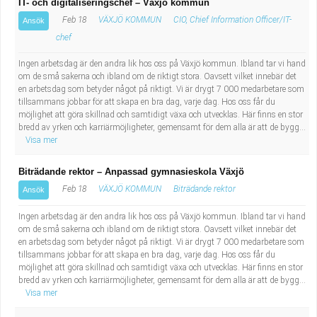
IT- och digitaliseringschef – Växjö kommun
Feb 18
VÄXJÖ KOMMUN
CIO, Chief Information Officer/IT-
Ansök
chef
Ingen arbetsdag är den andra lik hos oss på Växjö kommun. Ibland tar vi hand
om de små sakerna och ibland om de riktigt stora. Oavsett vilket innebär det
en arbetsdag som betyder något på riktigt. Vi är drygt 7 000 medarbetare som
tillsammans jobbar för att skapa en bra dag, varje dag. Hos oss får du
möjlighet att göra skillnad och samtidigt växa och utvecklas. Här finns en stor
bredd av yrken och karriärmöjligheter, gemensamt för dem alla är att de bygg...
Visa mer
Biträdande rektor – Anpassad gymnasieskola Växjö
Feb 18
VÄXJÖ KOMMUN
Biträdande rektor
Ansök
Ingen arbetsdag är den andra lik hos oss på Växjö kommun. Ibland tar vi hand
om de små sakerna och ibland om de riktigt stora. Oavsett vilket innebär det
en arbetsdag som betyder något på riktigt. Vi är drygt 7 000 medarbetare som
tillsammans jobbar för att skapa en bra dag, varje dag. Hos oss får du
möjlighet att göra skillnad och samtidigt växa och utvecklas. Här finns en stor
bredd av yrken och karriärmöjligheter, gemensamt för dem alla är att de bygg...
Visa mer