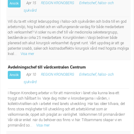
Apr 15
REGION KRONOBERG
Enhetschef, hälso- och
Ansök
sjukvård
Vill du ta ett viktigt ledaruppdrag i hälso- och sjukvården och bidra till en god
arbetsmiljö, hög kvalitet och en välfungerande vardag för både medarbetare
och verksamhet? Vi söker nu en chef till vår medicinska sekreterargrupp,
bestående av cirka 25 medarbetare. Kirurgkliniken i Växjö bedriver både
planerad och akut kirurgisk verksamhet dygnet runt. Vårt uppdrag är att ge
patienter snabb, säker och kostnadseffektiv kirurgisk vård med högsta möjliga
kval...
Visa mer
Avdelningschef till vårdcentralen Centrum
Apr 10
REGION KRONOBERG
Enhetschef, hälso- och
Ansök
sjukvård
I Region Kronoberg arbetar vi för att människor i länet ska kunna leva ett
tryggt och hållbart liv. Varje dag möter vi kronobergarna i vården, i
kollektivtrafiken och i arbetet med länets utveckling. Här tas idéer tillvara, det
finns stora möjligheter till utveckling och ett arbetsklimat som är
välkomnande, öppet och präglat av vänlighet. Välkommen till primärvården!
Vår idé är enkel: när du behöver oss finns vi här. Tillsammans skapar vi en
primärvård so...
Visa mer