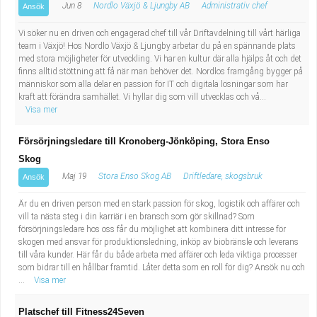
Jun 8
Nordlo Växjö & Ljungby AB
Administrativ chef
Ansök
Vi söker nu en driven och engagerad chef till vår Driftavdelning till vårt härliga
team i Växjö! Hos Nordlo Växjö & Ljungby arbetar du på en spännande plats
med stora möjligheter för utveckling. Vi har en kultur där alla hjälps åt och det
finns alltid stöttning att få när man behöver det. Nordlos framgång bygger på
människor som alla delar en passion för IT och digitala lösningar som har
kraft att förändra samhället. Vi hyllar dig som vill utvecklas och vå...
Visa mer
Försörjningsledare till Kronoberg-Jönköping, Stora Enso
Skog
Maj 19
Stora Enso Skog AB
Driftledare, skogsbruk
Ansök
Är du en driven person med en stark passion för skog, logistik och affärer och
vill ta nästa steg i din karriär i en bransch som gör skillnad? Som
försörjningsledare hos oss får du möjlighet att kombinera ditt intresse för
skogen med ansvar för produktionsledning, inköp av biobränsle och leverans
till våra kunder. Här får du både arbeta med affärer och leda viktiga processer
som bidrar till en hållbar framtid. Låter detta som en roll för dig? Ansök nu och
...
Visa mer
Platschef till Fitness24Seven