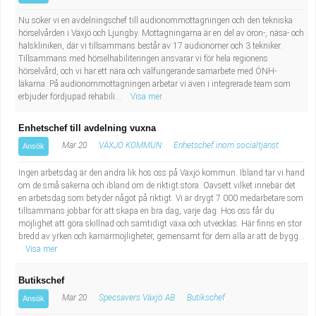
Nu söker vi en avdelningschef till audionommottagningen och den tekniska
hörselvården i Växjö och Ljungby. Mottagningarna är en del av öron-, näsa- och
halskliniken, där vi tillsammans består av 17 audionomer och 3 tekniker.
Tillsammans med hörselhabiliteringen ansvarar vi för hela regionens
hörselvård, och vi har ett nära och välfungerande samarbete med ÖNH-
läkarna. På audionommottagningen arbetar vi även i integrerade team som
erbjuder fördjupad rehabili...
Visa mer
Enhetschef till avdelning vuxna
Mar 20
VÄXJÖ KOMMUN
Enhetschef inom socialtjänst
Ansök
Ingen arbetsdag är den andra lik hos oss på Växjö kommun. Ibland tar vi hand
om de små sakerna och ibland om de riktigt stora. Oavsett vilket innebär det
en arbetsdag som betyder något på riktigt. Vi är drygt 7 000 medarbetare som
tillsammans jobbar för att skapa en bra dag, varje dag. Hos oss får du
möjlighet att göra skillnad och samtidigt växa och utvecklas. Här finns en stor
bredd av yrken och karriärmöjligheter, gemensamt för dem alla är att de bygg...
Visa mer
Butikschef
Mar 20
Specsavers Växjö AB
Butikschef
Ansök