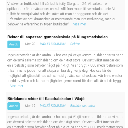
Vi söker en butikschef till vår butik i city, Storgatan 26. Att arbeta i en
optikerbutik är omväxlande och kul. Allt från mode till verkstadsarbete. Vi
tillhör hälso/sjukvård och det krävs att man är noggrann och diskret.
Erfarenhet av optikbranschen är meriterande men inte nödvändig, men du
behöver ha erfarenhet av typen butikschef.
Visa mer
Rektor till anpassad gymnasieskola på Kungsmadskolan
Mar 20
VÄXJÖ KOMMUN
Rektor
Ansök
Ingen arbetsdag är den andra lik hos oss på Växjö kommun. Ibland tar vi hand
om de små sakerna och ibland om de riktigt stora. Oavsett vilket innebär det
en arbetsdag som betyder något på riktigt. Vi är drygt 7 000 medarbetare som
tillsammans jobbar för att skapa en bra dag, varje dag. Hos oss får du
möjlighet att göra skillnad och samtidigt växa och utvecklas. Här finns en stor
bredd av yrken och karriärmöjligheter, gemensamt för dem alla är att de bygg...
Visa mer
Biträdande rektor till Katedralskolan i Växjö
Mar 19
VÄXJÖ KOMMUN
Biträdande rektor
Ansök
Ingen arbetsdag är den andra lik hos oss på Växjö kommun. Ibland tar vi hand
om de små sakerna och ibland om de riktigt stora. Oavsett vilket innebär det
en arbetsdag som betyder något på riktigt. Vi är drygt 7 000 medarbetare som