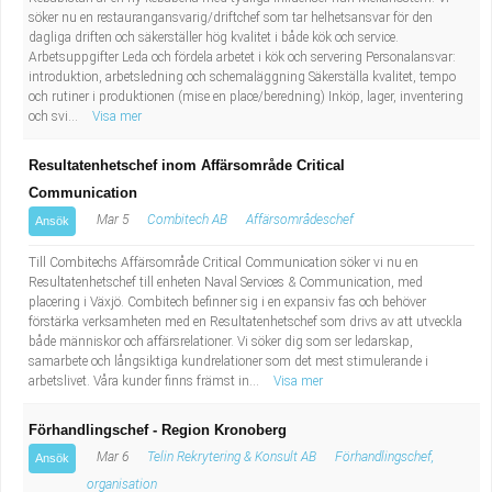
söker nu en restaurangansvarig/driftchef som tar helhetsansvar för den
dagliga driften och säkerställer hög kvalitet i både kök och service.
Arbetsuppgifter Leda och fördela arbetet i kök och servering Personalansvar:
introduktion, arbetsledning och schemaläggning Säkerställa kvalitet, tempo
och rutiner i produktionen (mise en place/beredning) Inköp, lager, inventering
och svi...
Visa mer
Resultatenhetschef inom Affärsområde Critical
Communication
Mar 5
Combitech AB
Affärsområdeschef
Ansök
Till Combitechs Affärsområde Critical Communication söker vi nu en
Resultatenhetschef till enheten Naval Services & Communication, med
placering i Växjö. Combitech befinner sig i en expansiv fas och behöver
förstärka verksamheten med en Resultatenhetschef som drivs av att utveckla
både människor och affärsrelationer. Vi söker dig som ser ledarskap,
samarbete och långsiktiga kundrelationer som det mest stimulerande i
arbetslivet. Våra kunder finns främst in...
Visa mer
Förhandlingschef - Region Kronoberg
Mar 6
Telin Rekrytering & Konsult AB
Förhandlingschef,
Ansök
organisation