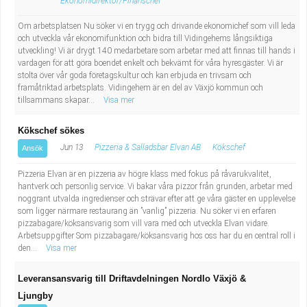
Ekonomidirektör/Finanschef
Fastighetsskötare
Socialt arbete
Om arbetsplatsen Nu söker vi en trygg och drivande ekonomichef som vill leda
och utveckla vår ekonomifunktion och bidra till Vidingehems långsiktiga
Informatör/Kommunikatör
Säkerhetsarbete
utveckling! Vi är drygt 140 medarbetare som arbetar med att finnas till hands i
vardagen för att göra boendet enkelt och bekvämt för våra hyresgäster. Vi är
Brevbärare
Tekniskt arbete
stolta över vår goda företagskultur och kan erbjuda en trivsam och
framåtriktad arbetsplats. Vidingehem är en del av Växjö kommun och
tillsammans skapar...
Visa mer
Sjuksköterska, grundutbildad
Transport
Kökschef sökes
Kock, storhushåll
Jun 13
Pizzeria & Salladsbar Elvan AB
Kökschef
Ansök
Undersköterska, vård- o specialavd. o mottagning
Pizzeria Elvan är en pizzeria av högre klass med fokus på råvarukvalitet,
hantverk och personlig service. Vi bakar våra pizzor från grunden, arbetar med
noggrant utvalda ingredienser och strävar efter att ge våra gäster en upplevelse
Bibliotekarie
som ligger närmare restaurang än ”vanlig” pizzeria. Nu söker vi en erfaren
pizzabagare/köksansvarig som vill vara med och utveckla Elvan vidare.
Arbetsuppgifter Som pizzabagare/köksansvarig hos oss har du en central roll i
Administrativ assistent
den...
Visa mer
Lärare i gymnasiet
Leveransansvarig till Driftavdelningen Nordlo Växjö &
Ljungby