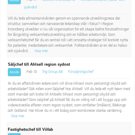
Ansök
sjukvård
Vill du leda allmäntandvården genom en spännande utvecklingsresa där
struktur, samverkan och närvarande ledarskap står i fokus? I Region
Kronoberg utvecklar vi nu vår organisation för att skapa bättre förutsättningar
för långsiktig verksamhetsutveckling och en hållbar arbetsmiljö. Som
verksamhetschef får du en central roll i att omsätta strategier till konkret nytta
för patienter, medarbetare och verksamhet. Folktandvården är en del av hälso-
och sjukvård...
Visa mer
Säljchef till Ahlsell region sydost
Feb 10
Tng Group AB
Försäljningschef
Ansök
Är du en affärsdriven ledare som vill driva tillväxt inom personligt skydd och
arbetskläder? Sök rollen som Säljchef hos Ahlsell. Vill du leda ett nytt team med
stort mandat och bidra till Ahlsells tillväxt inom personligt skydd och
arbetskläder? Som säljchef på Ahlsell får du en viktig roll i att bygga upp och
vidareutveckla affären inom region sydost, som omfattar Småland, Blekinge
och Gotland. Här kliver du in i ett bolag som kombinerar starka värdering...
Visa mer
Fastighetschef till Vöfab