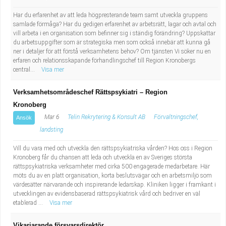
Har du erfarenhet av att leda högpresterande team samt utveckla gruppens
samlade förmåga? Har du gedigen erfarenhet av arbetsrätt, lagar och avtal och
vill arbeta i en organisation som befinner sig i ständig förändring? Uppskattar
du arbetsuppgifter som är strategiska men som också innebär att kunna gå
ner i detaljer för att förstå verksamhetens behov? Om tjänsten Vi söker nu en
erfaren och relationsskapande förhandlingschef till Region Kronobergs
central...
Visa mer
Verksamhetsområdeschef Rättspsykiatri – Region
Kronoberg
Mar 6
Telin Rekrytering & Konsult AB
Förvaltningschef,
Ansök
landsting
Vill du vara med och utveckla den rättspsykiatriska vården? Hos oss i Region
Kronoberg får du chansen att leda och utveckla en av Sveriges största
rättspsykiatriska verksamheter med cirka 500 engagerade medarbetare. Här
möts du av en platt organisation, korta beslutsvägar och en arbetsmiljö som
värdesätter närvarande och inspirerande ledarskap. Kliniken ligger i framkant i
utvecklingen av evidensbaserad rättspsykiatrisk vård och bedriver en väl
etablerad ...
Visa mer
Vikariarande försvarsdirektör