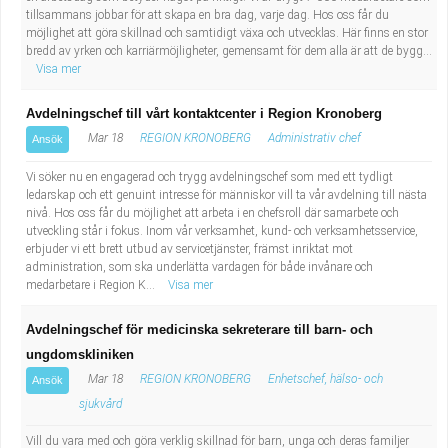
tillsammans jobbar för att skapa en bra dag, varje dag. Hos oss får du
möjlighet att göra skillnad och samtidigt växa och utvecklas. Här finns en stor
bredd av yrken och karriärmöjligheter, gemensamt för dem alla är att de bygg...
Visa mer
Avdelningschef till vårt kontaktcenter i Region Kronoberg
Mar 18
REGION KRONOBERG
Administrativ chef
Ansök
Vi söker nu en engagerad och trygg avdelningschef som med ett tydligt
ledarskap och ett genuint intresse för människor vill ta vår avdelning till nästa
nivå. Hos oss får du möjlighet att arbeta i en chefsroll där samarbete och
utveckling står i fokus. Inom vår verksamhet, kund- och verksamhetsservice,
erbjuder vi ett brett utbud av servicetjänster, främst inriktat mot
administration, som ska underlätta vardagen för både invånare och
medarbetare i Region K...
Visa mer
Avdelningschef för medicinska sekreterare till barn- och
ungdomskliniken
Mar 18
REGION KRONOBERG
Enhetschef, hälso- och
Ansök
sjukvård
Vill du vara med och göra verklig skillnad för barn, unga och deras familjer