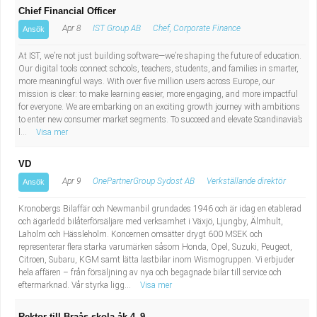
Chief Financial Officer
Apr 8
IST Group AB
Chef, Corporate Finance
Ansök
At IST, we’re not just building software—we’re shaping the future of education.
Our digital tools connect schools, teachers, students, and families in smarter,
more meaningful ways. With over five million users across Europe, our
mission is clear: to make learning easier, more engaging, and more impactful
for everyone. We are embarking on an exciting growth journey with ambitions
to enter new consumer market segments. To succeed and elevate Scandinavia’s
l...
Visa mer
VD
Apr 9
OnePartnerGroup Sydost AB
Verkställande direktör
Ansök
Kronobergs Bilaffär och Newmanbil grundades 1946 och är idag en etablerad
och ägarledd bilåterförsäljare med verksamhet i Växjö, Ljungby, Älmhult,
Laholm och Hässleholm. Koncernen omsätter drygt 600 MSEK och
representerar flera starka varumärken såsom Honda, Opel, Suzuki, Peugeot,
Citroen, Subaru, KGM samt lätta lastbilar inom Wismogruppen. Vi erbjuder
hela affären – från försäljning av nya och begagnade bilar till service och
eftermarknad. Vår styrka ligg...
Visa mer
Rektor till Braås skola åk 4–9