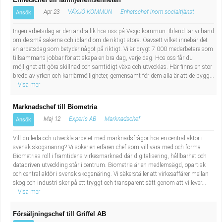
Apr 23
VÄXJÖ KOMMUN
Enhetschef inom socialtjänst
Ansök
Ingen arbetsdag är den andra lik hos oss på Växjö kommun. Ibland tar vi hand
om de små sakerna och ibland om de riktigt stora. Oavsett vilket innebär det
en arbetsdag som betyder något på riktigt. Vi är drygt 7 000 medarbetare som
tillsammans jobbar för att skapa en bra dag, varje dag. Hos oss får du
möjlighet att göra skillnad och samtidigt växa och utvecklas. Här finns en stor
bredd av yrken och karriärmöjligheter, gemensamt för dem alla är att de bygg...
Visa mer
Marknadschef till Biometria
Maj 12
Experis AB
Marknadschef
Ansök
Vill du leda och utveckla arbetet med marknadsfrågor hos en central aktör i
svensk skogsnäring? Vi söker en erfaren chef som vill vara med och forma
Biometrias roll i framtidens virkesmarknad där digitalisering, hållbarhet och
datadriven utveckling står i centrum. Biometria är en medlemsägd, opartisk
och central aktör i svensk skogsnäring. Vi säkerställer att virkesaffärer mellan
skog och industri sker på ett tryggt och transparent sätt genom att vi lever...
Visa mer
Försäljningschef till Griffel AB