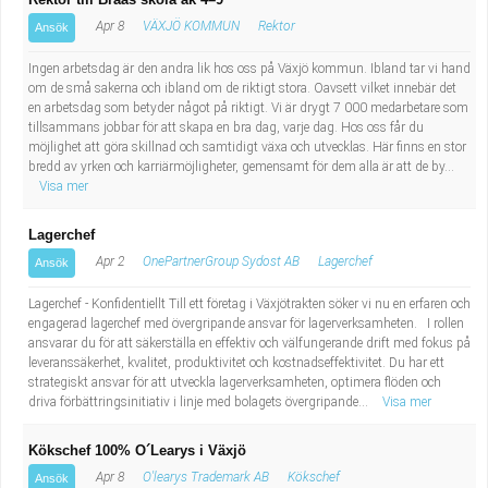
Apr 8
VÄXJÖ KOMMUN
Rektor
Ansök
Ingen arbetsdag är den andra lik hos oss på Växjö kommun. Ibland tar vi hand
om de små sakerna och ibland om de riktigt stora. Oavsett vilket innebär det
en arbetsdag som betyder något på riktigt. Vi är drygt 7 000 medarbetare som
tillsammans jobbar för att skapa en bra dag, varje dag. Hos oss får du
möjlighet att göra skillnad och samtidigt växa och utvecklas. Här finns en stor
bredd av yrken och karriärmöjligheter, gemensamt för dem alla är att de by...
Visa mer
Lagerchef
Apr 2
OnePartnerGroup Sydost AB
Lagerchef
Ansök
Lagerchef - Konfidentiellt Till ett företag i Växjötrakten söker vi nu en erfaren och
engagerad lagerchef med övergripande ansvar för lagerverksamheten. I rollen
ansvarar du för att säkerställa en effektiv och välfungerande drift med fokus på
leveranssäkerhet, kvalitet, produktivitet och kostnadseffektivitet. Du har ett
strategiskt ansvar för att utveckla lagerverksamheten, optimera flöden och
driva förbättringsinitiativ i linje med bolagets övergripande...
Visa mer
Kökschef 100% O´Learys i Växjö
Apr 8
O'learys Trademark AB
Kökschef
Ansök