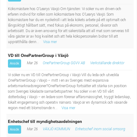
Köksmästare hos O’Learys Växjö Om tjänsten: Vi söker nu en driven och
erfaren individ för rollen som köksmästare hos O’Learys Växjö. Som
köksmästare har du en nyckelroll i att leda kökets arbete på ett optimalt och
långsiktigt hållbart sätt, med fokus på ekonomi, personal, råvaror och
arbetssätt. Du är även ansvarig för att säkerställa att all mat som serveras till
våra gäster är av hög kvalitet och att hela kökspersonalen bidrar till att
upprätthålla denn...
Visa mer
VD till OnePartnerGroup i Växjö
Mar 26
OnePartnerGroup GGVV AB
Verkställande direktör
Ansök
Vi söker nu en VD till OnePartnerGroup i Växjö Vill du leda och utveckla
OnePartnerGroup i Växjö – mitt i en av Sveriges mest expansiva
arbetsmarknadsregioner?OnePartnerGroup fortsätter att stärka sin position
som Sveriges lokalaste samarbetspartner. Nu söker vi en VD till vårt
dotterbolag i Växjö – en ledare som förenar affärsmässighet, tryggt ledarskap,
lokalt engagemang och operativ närvaro. Växjö är en dynamisk och växande
region med ett blomstrande n...
Visa mer
Enhetschef till myndighetsavdelningen
Mar 26
VÄXJÖ KOMMUN
Enhetschef inom social omsorg
Ansök