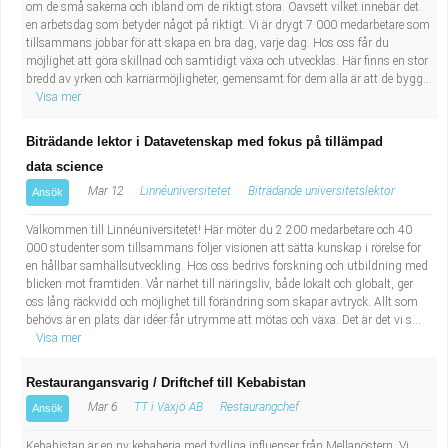
om de små sakerna och ibland om de riktigt stora. Oavsett vilket innebär det
en arbetsdag som betyder något på riktigt. Vi är drygt 7 000 medarbetare som
tillsammans jobbar för att skapa en bra dag, varje dag. Hos oss får du
möjlighet att göra skillnad och samtidigt växa och utvecklas. Här finns en stor
bredd av yrken och karriärmöjligheter, gemensamt för dem alla är att de bygg...
Visa mer
Biträdande lektor i Datavetenskap med fokus på tillämpad
data science
Mar 12
Linnéuniversitetet
Biträdande universitetslektor
Ansök
Välkommen till Linnéuniversitetet! Här möter du 2 200 medarbetare och 40
000 studenter som tillsammans följer visionen att sätta kunskap i rörelse för
en hållbar samhällsutveckling. Hos oss bedrivs forskning och utbildning med
blicken mot framtiden. Vår närhet till näringsliv, både lokalt och globalt, ger
oss lång räckvidd och möjlighet till förändring som skapar avtryck. Allt som
behövs är en plats där idéer får utrymme att mötas och växa. Det är det vi s...
Visa mer
Restaurangansvarig / Driftchef till Kebabistan
Mar 6
TT i Växjö AB
Restaurangchef
Ansök
Kebabistan är en ny kebaberia med tydliga influenser från Mellanöstern. Vi