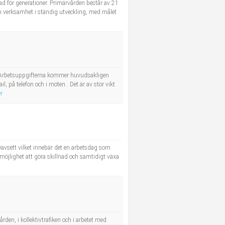
ad för generationer. Primärvården består av 21
en verksamhet i ständig utveckling, med målet
t. Arbetsuppgifterna kommer huvudsakligen
på telefon och i möten.. Det är av stor vikt
r
avsett vilket innebär det en arbetsdag som
möjlighet att göra skillnad och samtidigt växa
rden, i kollektivtrafiken och i arbetet med