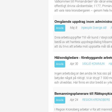
Välkommen till Primärvården! Vår idé är enke
offentligt drivna vårdcentraler, 1177, Prim
att vara nära kronobergaren – genom hela live
Omgående uppdrag inom administrat
Maj 8
Inpeople Sverige AB
Ansök
Dina arbetsuppgifter Till vår kund i Växjö
bestå av att hantera uppdragsdialog tillsam
att du trivs att arbeta mot uppsatta mål då
Hälsovägledare - förebyggande arbete
Apr 30
VÄXJÖ KOMMUN
Hä
Ansök
Ingen arbetsdag är den andra lik hos oss på
betyder något på riktigt. Vi är drygt 7 000 
och utvecklas. Här finns en stor bredd av yr
Bemanningsplanerare till Rättspsykia
Apr 24
REGION KRONOBERG
Ansök
I Region Kronoberg arbetar vi för att människo