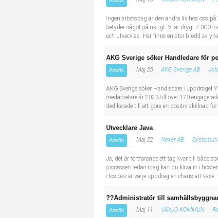
Ansök
Ingen arbetsdag är den andra lik hos oss på
betyder något på riktigt. Vi är drygt 7 000 
och utvecklas. Här finns en stor bredd av yrk
AKG Sverige söker Handledare för p
Maj 25
AKG Sverige AB
Job
Ansök
AKG Sverige söker Handledare i uppdraget Yr
medarbetare år 2023 till över 170 engagerade
dedikerade till att göra en positiv skillnad f
Utvecklare Java
Maj 22
Nexer AB
Systemut
Ansök
Ja, det är fortfarande ett tag kvar till båd
processen redan idag kan du kliva in i höst
Hos oss är varje uppdrag en chans att växa – 
??Administratör till samhällsbyggna
Maj 11
VÄXJÖ KOMMUN
Re
Ansök