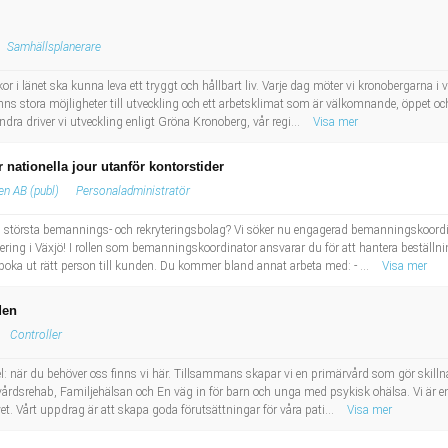
Samhällsplanerare
r i länet ska kunna leva ett tryggt och hållbart liv. Varje dag möter vi kronobergarna i vå
 finns stora möjligheter till utveckling och ett arbetsklimat som är välkomnande, öppet o
ra driver vi utveckling enligt Gröna Kronoberg, vår regi...
Visa mer
 nationella jour utanför kontorstider
n AB (publ)
Personaladministratör
dens största bemannings- och rekryteringsbolag? Vi söker nu engagerad bemanningskoordin
ering i Växjö! I rollen som bemanningskoordinator ansvarar du för att hantera beställn
boka ut rätt person till kunden. Du kommer bland annat arbeta med: - ...
Visa mer
den
Controller
l: när du behöver oss finns vi här. Tillsammans skapar vi en primärvård som gör skilln
ärvårdsrehab, Familjehälsan och En väg in för barn och unga med psykisk ohälsa. Vi är 
t. Vårt uppdrag är att skapa goda förutsättningar för våra pati...
Visa mer