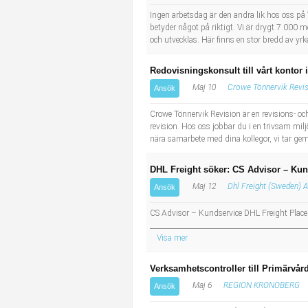
Ingen arbetsdag är den andra lik hos oss på
betyder något på riktigt. Vi är drygt 7 000 
och utvecklas. Här finns en stor bredd av yrk
Redovisningskonsult till vårt kontor 
Maj 10
Crowe Tönnervik Revi
Ansök
Crowe Tönnervik Revision är en revisions- och
revision. Hos oss jobbar du i en trivsam mi
nära samarbete med dina kollegor, vi tar ge
DHL Freight söker: CS Advisor – Kun
Maj 12
Dhl Freight (Sweden) 
Ansök
CS Advisor – Kundservice DHL Freight Placer
______________________________________________
Visa mer
Verksamhetscontroller till Primärvår
Maj 6
REGION KRONOBERG
Ansök