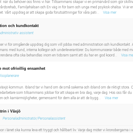
l: när du behöver oss finns vi här. Tillsammans skapar vi en primärvård som gör skilln
ärvårdsrehab, Familjehälsan och En väg in för barn och unga med psykisk ohälsa. Vi är 
t. Vårt uppdrag är att skapa goda förutsättningar för våra pati...
Visa mer
ion och kundkontakt
Administrativ assistent
 söker vi för omgående uppdrag dig som vill jobba med administration och kundkontak
mans med kund, interna kollegor och underleverantörer. Du kommunicerar både med mail, 
 ärendena ofta ska behandlas inom en tidsram samt att du har en god koord...
Visa me
 mot ofrivillig ensamhet
lsoplanerare
 Växjö kommun. Ibland tar vi hand om de små sakerna och ibland om de riktigt stora. O
medarbetare som tillsammans jobbar för att skapa en bra dag, varje dag. Hos oss får du 
ken och karriärmöjligheter, gemensamt för dem alla är att de bygg...
Visa mer
trin i Växjö
Personaladministratör/Personalassistent
r i länet ska kunna leva ett tryggt och hållbart liv. Varje dag möter vi kronobergarna i vå