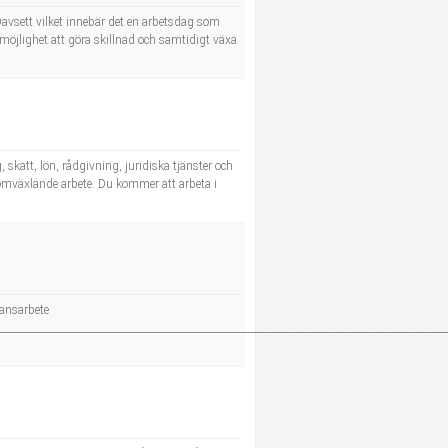
avsett vilket innebär det en arbetsdag som
möjlighet att göra skillnad och samtidigt växa
skatt, lön, rådgivning, juridiska tjänster och
 omväxlande arbete. Du kommer att arbeta i
tansarbete
__________________________________________________________________________________________