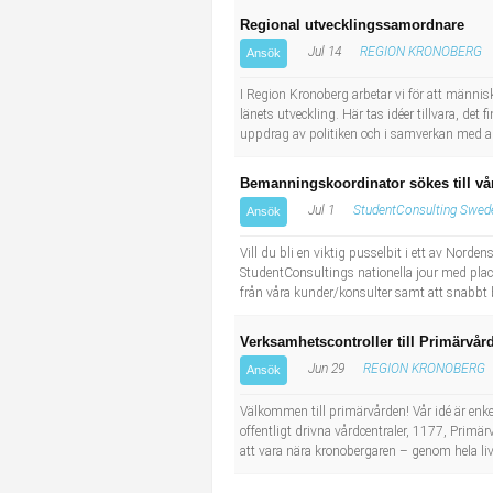
Socialt arbete
Informatör/Kommunikatör
Regional utvecklingssamordnare
Jul 14
REGION KRONOBERG
Ansök
Säkerhetsarbete
Brevbärare
I Region Kronoberg arbetar vi för att människo
länets utveckling. Här tas idéer tillvara, det
Tekniskt arbete
Sjuksköterska, grundutbildad
uppdrag av politiken och i samverkan med and
Transport
Kock, storhushåll
Bemanningskoordinator sökes till vår
Jul 1
StudentConsulting Swede
Ansök
Undersköterska, vård- o specialavd. o mottagning
Vill du bli en viktig pusselbit i ett av Nor
StudentConsultings nationella jour med plac
Bibliotekarie
från våra kunder/konsulter samt att snabbt 
Administrativ assistent
Verksamhetscontroller till Primärvår
Jun 29
REGION KRONOBERG
Ansök
Lärare i gymnasiet
Välkommen till primärvården! Vår idé är enke
offentligt drivna vårdcentraler, 1177, Prim
att vara nära kronobergaren – genom hela live