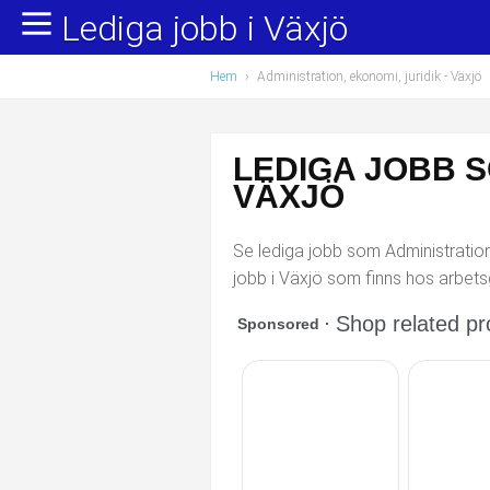
Lediga jobb i Växjö
Yrkesområden
Populära jobb
Hem
›
Administration, ekonomi, juridik
- Växjö
Administration, ekonomi, juridik
Undersköterska, hemtjänst och äldreboende
Bygg och anläggning
Städare/Lokalvårdare
LEDIGA JOBB S
Chefer och verksamhetsledare
Barnskötare
VÄXJÖ
Data/IT
Lärare i förskola/Förskollärare
Se lediga jobb som Administration,
jobb i Växjö som finns hos arbets
Försäljning, inköp, marknadsföring
Lagerarbetare
Hantverksyrken
Bussförare/Busschaufför
Hotell, restaurang, storhushåll
Elevassistent
Hälso- och sjukvård
Personlig assistent