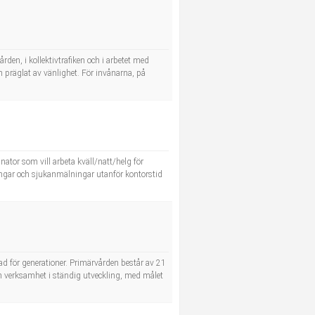
rden, i kollektivtrafiken och i arbetet med
ch präglat av vänlighet. För invånarna, på
ator som vill arbeta kväll/natt/helg för
ingar och sjukanmälningar utanför kontorstid
ad för generationer. Primärvården består av 21
en verksamhet i ständig utveckling, med målet