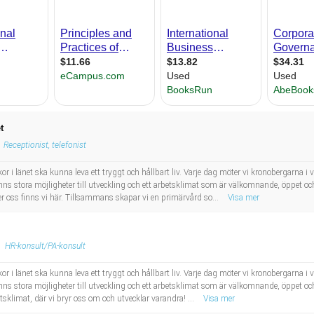
t
Receptionist, telefonist
r i länet ska kunna leva ett tryggt och hållbart liv. Varje dag möter vi kronobergarna i vå
t finns stora möjligheter till utveckling och ett arbetsklimat som är välkomnande, öppet o
er oss finns vi här. Tillsammans skapar vi en primärvård so...
Visa mer
HR-konsult/PA-konsult
r i länet ska kunna leva ett tryggt och hållbart liv. Varje dag möter vi kronobergarna i vå
t finns stora möjligheter till utveckling och ett arbetsklimat som är välkomnande, öppet o
sklimat, där vi bryr oss om och utvecklar varandra! ...
Visa mer