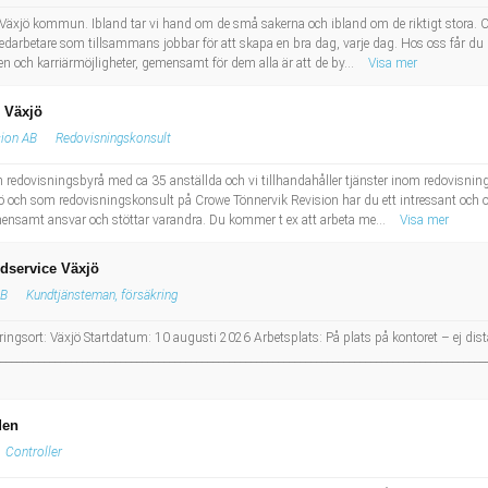
 Växjö kommun. Ibland tar vi hand om de små sakerna och ibland om de riktigt stora. O
medarbetare som tillsammans jobbar för att skapa en bra dag, varje dag. Hos oss får du 
en och karriärmöjligheter, gemensamt för dem alla är att de by...
Visa mer
i Växjö
sion AB
Redovisningskonsult
 redovisningsbyrå med ca 35 anställda och vi tillhandahåller tjänster inom redovisning, 
ljö och som redovisningskonsult på Crowe Tönnervik Revision har du ett intressant och
mensamt ansvar och stöttar varandra. Du kommer t ex att arbeta me...
Visa mer
dservice Växjö
AB
Kundtjänsteman, försäkring
ingsort: Växjö Startdatum: 10 augusti 2026 Arbetsplats: På plats på kontoret – ej dis
__________________________________________________________________________________________
den
Controller