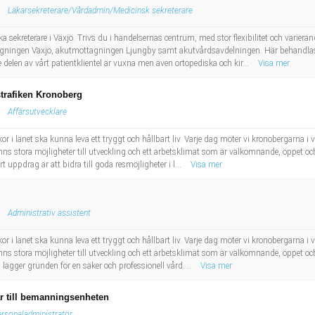
Läkarsekreterare/Vårdadmin/Medicinsk sekreterare
ka sekreterare i Växjö. Trivs du i händelsernas centrum, med stor flexibilitet och variera
agningen Växjö, akutmottagningen Ljungby samt akutvårdsavdelningen. Här behandlas 
e delen av vårt patientklientel är vuxna men även ortopediska och kir...
Visa mer
strafiken Kronoberg
Affärsutvecklare
r i länet ska kunna leva ett tryggt och hållbart liv. Varje dag möter vi kronobergarna i vå
t finns stora möjligheter till utveckling och ett arbetsklimat som är välkomnande, öppet o
 uppdrag är att bidra till goda resmöjligheter i l...
Visa mer
Administrativ assistent
r i länet ska kunna leva ett tryggt och hållbart liv. Varje dag möter vi kronobergarna i vå
t finns stora möjligheter till utveckling och ett arbetsklimat som är välkomnande, öppet 
 lägger grunden för en säker och professionell vård....
Visa mer
r till bemanningsenheten
rsonaladministratör