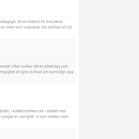
dagogik. Bli en förebild för dina elever,
ch en merit som imponerar Gör skillnad och bli
avsett vilket innebär det en arbetsdag som
möjlighet att göra skillnad och samtidigt växa
rden, i kollektivtrafiken och i arbetet med
och präglat av vänlighet. Vi som arbetar inom