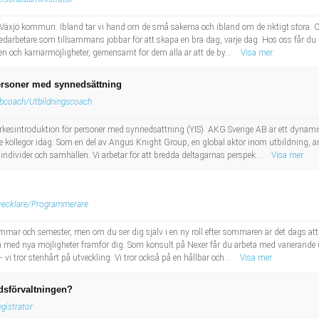
 Växjö kommun. Ibland tar vi hand om de små sakerna och ibland om de riktigt stora. O
medarbetare som tillsammans jobbar för att skapa en bra dag, varje dag. Hos oss får du 
en och karriärmöjligheter, gemensamt för dem alla är att de by...
Visa mer
ersoner med synnedsättning
bcoach/Utbildningscoach
kesintroduktion för personer med synnedsättning (YIS) AKG Sverige AB är ett dynamisk
 kollegor idag. Som en del av Angus Knight Group, en global aktör inom utbildning, an
ör individer och samhällen. Vi arbetar för att bredda deltagarnas perspek...
Visa mer
vecklare/Programmerare
e sommar och semester, men om du ser dig själv i en ny roll efter sommaren är det dags a
en med nya möjligheter framför dig. Som konsult på Nexer får du arbeta med varierande 
vi tror stenhårt på utveckling. Vi tror också på en hållbar och...
Visa mer
dsförvaltningen?
gistrator