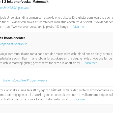
e 1-2 lektioner/vecka, Matematik
oach/Utbildningscoach
jobb Undervisa i dina ämnen och utveckla eftertraktade färdigheter som ledarskap och pe
h fritid! Flexibelt och enkelt att kombinera med studier och fritid Mycket utvecklande o
 här: https://www.allakando.se/laxhjalp-jobb/ Så funge...
Visa mer
s kontaktcenter
ceptionist, telefonist
 Växjö kommun. Ibland tar vi hand om de små sakerna och ibland om de riktigt stora. O
medarbetare som tillsammans jobbar för att skapa en bra dag, varje dag. Hos oss får du 
en och karriärmöjligheter, gemensamt för dem alla är att de by...
Visa mer
Systemutvecklare/Programmerare
r i länet ska kunna leva ett tryggt och hållbart liv. Varje dag möter vi kronobergarna i vå
t finns stora möjligheter till utveckling och ett arbetsklimat som är välkomnande, öppet 
rutsättningar och ansvara för att IT-stöd aktivt möjl...
Visa mer