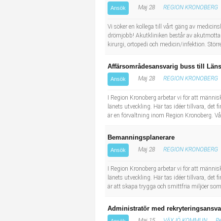
Maj 28
REGION KRONOBERG
Ansök
Vi söker en kollega till vårt gäng av medicins
drömjobb! Akutkliniken består av akutmott
kirurgi, ortopedi och medicin/infektion. Störr
Affärsområdesansvarig buss till Län
Maj 28
REGION KRONOBERG
Ansök
I Region Kronoberg arbetar vi för att människo
länets utveckling. Här tas idéer tillvara, de
är en förvaltning inom Region Kronoberg. Vårt
Bemanningsplanerare
Maj 28
REGION KRONOBERG
Ansök
I Region Kronoberg arbetar vi för att människo
länets utveckling. Här tas idéer tillvara, de
är att skapa trygga och smittfria miljöer som
Administratör med rekryteringsansva
Maj 15
VÄXJÖ KOMMUN
Pe