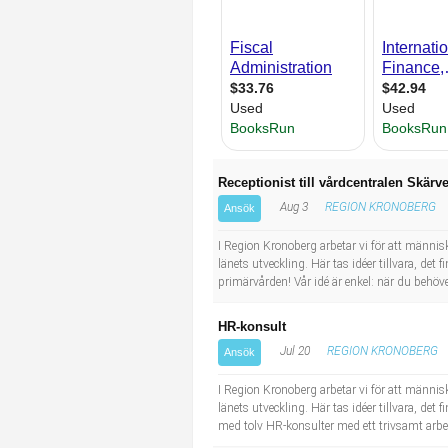
Industriell tillverkning
Behandlingsassistent/Socialpedagog
Installation, drift, underhåll
Tandsköterska
Kropps- och skönhetsvård
Budbilsförare
Kultur, media, design
Tidningsbud/Tidningsdistributör
Receptionist till vårdcentralen Skärve
Aug 3
REGION KRONOBERG
Ansök
Militärt arbete
Lärare i fritidshem/Fritidspedagog
I Region Kronoberg arbetar vi för att människo
Naturbruk
Taxiförare/Taxichaufför
länets utveckling. Här tas idéer tillvara, de
primärvården! Vår idé är enkel: när du behöv
Naturvetenskapligt arbete
Läkarsekreterare/Vårdadmin/Medicinsk sekreterare
HR-konsult
Jul 20
REGION KRONOBERG
Ansök
Pedagogiskt arbete
Lastbilsförare m.fl.
I Region Kronoberg arbetar vi för att människo
Sanering och renhållning
Fastighetsskötare
länets utveckling. Här tas idéer tillvara, de
med tolv HR-konsulter med ett trivsamt arbet