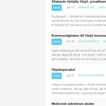
Allakando läxhjälp Växjö, privatlärar
Jun 15
Allakando AB
Jobbc
Ansök
Studiecoach – Flexibelt och meriterande extra
samtidigt som du har tid till egna studier oc
en förebild för dina elever Ansök till jobbet
Kommunvägledare till Växjö kommun
Jun 16
VÄXJÖ KOMMUN
Re
Ansök
Ingen arbetsdag är den andra lik hos oss på
betyder något på riktigt. Vi är drygt 7 000 
och utvecklas. Här finns en stor bredd av yrk
Objektspecialist
Jun 22
REGION KRONOBERG
Ansök
I Region Kronoberg arbetar vi för att människo
länets utveckling. Här tas idéer tillvara, de
Informationsteknik har i uppdrag att skapa fö
Medicinsk sekreterare akuten