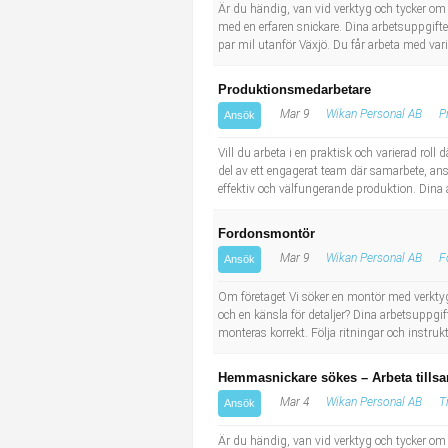
Socialt arbete
Informatör/Kommunikatör
Är du händig, van vid verktyg och tycker om 
med en erfaren snickare. Dina arbetsuppgifter
par mil utanför Växjö. Du får arbeta med var
Säkerhetsarbete
Brevbärare
Produktionsmedarbetare
Tekniskt arbete
Sjuksköterska, grundutbildad
Mar 9
Wikan Personal AB
P
Ansök
Vill du arbeta i en praktisk och varierad rol
Transport
Kock, storhushåll
del av ett engagerat team där samarbete, ansva
effektiv och välfungerande produktion. Dina 
Undersköterska, vård- o specialavd. o mottagning
Fordonsmontör
Bibliotekarie
Mar 9
Wikan Personal AB
F
Ansök
Om företaget Vi söker en montör med verktyg
Administrativ assistent
och en känsla för detaljer? Dina arbetsuppgif
monteras korrekt. Följa ritningar och instrukt
Lärare i gymnasiet
Hemmasnickare sökes – Arbeta tills
Mar 4
Wikan Personal AB
T
Ansök
Är du händig, van vid verktyg och tycker om 