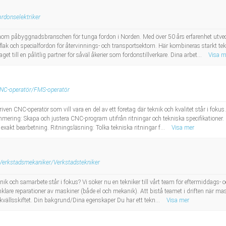
rdonselektriker
inom påbyggnadsbranschen för tunga fordon i Norden. Med över 50 års erfarenhet utvec
flak och specialfordon för återvinnings- och transportsektorn. Här kombineras starkt t
et till en pålitlig partner för såväl åkerier som fordonstillverkare. Dina arbet...
Visa m
NC-operatör/FMS-operatör
en CNC-operatör som vill vara en del av ett företag där teknik och kvalitet står i foku
ering: Skapa och justera CNC-program utifrån ritningar och tekniska specifikationer. 
 exakt bearbetning. Ritningsläsning: Tolka tekniska ritningar f...
Visa mer
Verkstadsmekaniker/Verkstadstekniker
eknik och samarbete står i fokus? Vi söker nu en tekniker till vårt team för eftermiddags-
lare reparationer av maskiner (både el och mekanik). Att bistå teamet i driften när mask
vällsskiftet. Din bakgrund/Dina egenskaper Du har ett tekn...
Visa mer