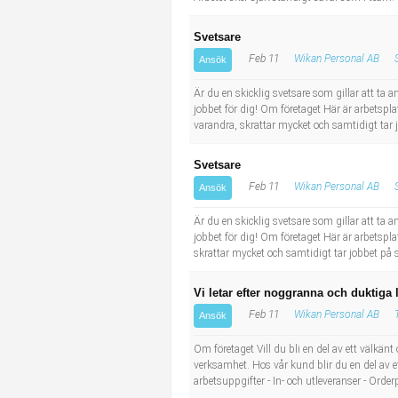
Svetsare
Feb 11
Wikan Personal AB
Ansök
Är du en skicklig svetsare som gillar att ta an
jobbet för dig! Om företaget Här är arbetspl
varandra, skrattar mycket och samtidigt tar jo
Svetsare
Feb 11
Wikan Personal AB
Ansök
Är du en skicklig svetsare som gillar att ta an
jobbet för dig! Om företaget Här är arbetspla
skrattar mycket och samtidigt tar jobbet på s
Vi letar efter noggranna och duktiga 
Feb 11
Wikan Personal AB
Ansök
Om företaget Vill du bli en del av ett välkänt
verksamhet. Hos vår kund blir du en del av e
arbetsuppgifter - In- och utleveranser - Ord