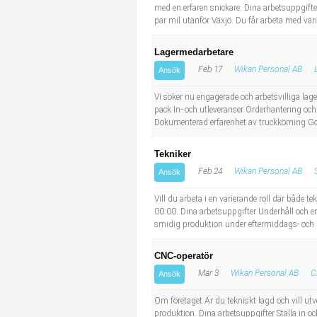
med en erfaren snickare. Dina arbetsuppgifter
par mil utanför Växjö. Du får arbeta med var
Lagermedarbetare
Feb 17
Wikan Personal AB
Ansök
Vi söker nu engagerade och arbetsvilliga la
pack In- och utleveranser Orderhantering och
Dokumenterad erfarenhet av truckkörning Go
Tekniker
Feb 24
Wikan Personal AB
Ansök
Vill du arbeta i en varierande roll där både t
00:00. Dina arbetsuppgifter Underhåll och enk
smidig produktion under eftermiddags- och k
CNC-operatör
Mar 3
Wikan Personal AB
C
Ansök
Om företaget Är du tekniskt lagd och vill ut
produktion. Dina arbetsuppgifter Ställa in oc