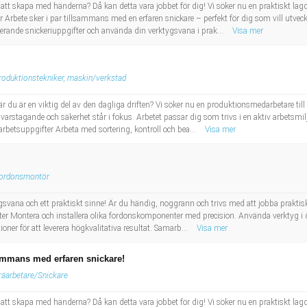
att skapa med händerna? Då kan detta vara jobbet för dig! Vi söker nu en praktiskt lagd
 Arbete sker i par tillsammans med en erfaren snickare – perfekt för dig som vill utveck
ierande snickeriuppgifter och använda din verktygsvana i prak...
Visa mer
roduktionstekniker, maskin/verkstad
l där du är en viktig del av den dagliga driften? Vi söker nu en produktionsmedarbetare t
rstagande och säkerhet står i fokus. Arbetet passar dig som trivs i en aktiv arbetsmiljö, 
arbetsuppgifter Arbeta med sortering, kontroll och bea...
Visa mer
ordonsmontör
svana och ett praktiskt sinne! Är du händig, noggrann och trivs med att jobba praktisk
ter Montera och installera olika fordonskomponenter med precision. Använda verktyg i det
ioner för att leverera högkvalitativa resultat. Samarb...
Visa mer
ammans med erfaren snickare!
räarbetare/Snickare
att skapa med händerna? Då kan detta vara jobbet för dig! Vi söker nu en praktiskt lagd