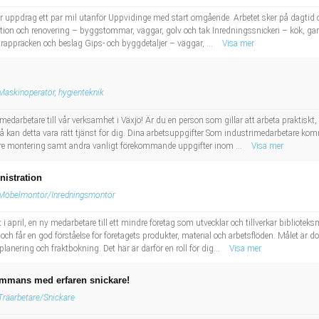
för uppdrag ett par mil utanför Uppvidinge med start omgående. Arbetet sker på dagtid o
on och renovering – byggstommar, väggar, golv och tak Inredningssnickeri – kök, garde
 trappräcken och beslag Gips- och byggdetaljer – väggar, ...
Visa mer
Maskinoperatör, hygienteknik
edarbetare till vår verksamhet i Växjö! Är du en person som gillar att arbeta praktiskt, h
 Då kan detta vara rätt tjänst för dig. Dina arbetsuppgifter Som industrimedarbetare k
lare montering samt andra vanligt förekommande uppgifter inom ...
Visa mer
nistration
Möbelmontör/Inredningsmontör
 april, en ny medarbetare till ett mindre företag som utvecklar och tillverkar biblioteks
h får en god förståelse för företagets produkter, material och arbetsflöden. Målet är do
anering och fraktbokning. Det här är därför en roll för dig...
Visa mer
ammans med erfaren snickare!
Träarbetare/Snickare