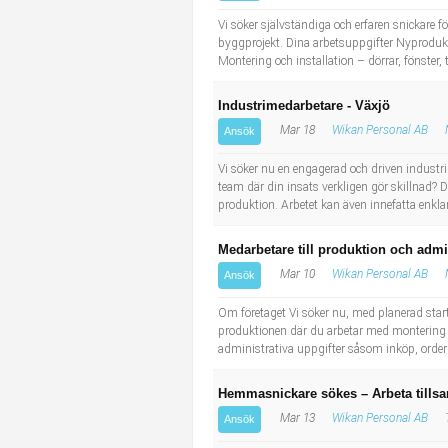
Industriell tillverkning
Behandlingsassistent/Socialpedagog
Vi söker självständiga och erfaren snickare 
byggprojekt. Dina arbetsuppgifter Nyprodukti
Montering och installation – dörrar, fönster,
Installation, drift, underhåll
Tandsköterska
Industrimedarbetare - Växjö
Kropps- och skönhetsvård
Budbilsförare
Mar 18
Wikan Personal AB
Ansök
Kultur, media, design
Tidningsbud/Tidningsdistributör
Vi söker nu en engagerad och driven industrim
team där din insats verkligen gör skillnad?
produktion. Arbetet kan även innefatta enk
Militärt arbete
Lärare i fritidshem/Fritidspedagog
Medarbetare till produktion och admi
Naturbruk
Taxiförare/Taxichaufför
Mar 10
Wikan Personal AB
Ansök
Naturvetenskapligt arbete
Läkarsekreterare/Vårdadmin/Medicinsk sekreterare
Om företaget Vi söker nu, med planerad start i
produktionen där du arbetar med montering oc
administrativa uppgifter såsom inköp, orderpl
Pedagogiskt arbete
Lastbilsförare m.fl.
Hemmasnickare sökes – Arbeta tills
Sanering och renhållning
Fastighetsskötare
Mar 13
Wikan Personal AB
Ansök