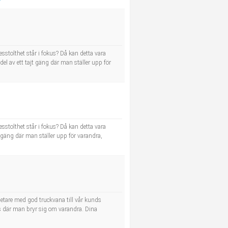
kesstolthet står i fokus? Då kan detta vara
el av ett tajt gäng där man ställer upp för
kesstolthet står i fokus? Då kan detta vara
t gäng där man ställer upp för varandra,
arbetare med god truckvana till vår kunds
ts där man bryr sig om varandra. Dina