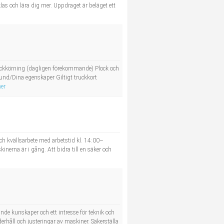
las och lära dig mer. Uppdraget är beläget ett
ruckkörning (dagligen förekommande) Plock och
rund/Dina egenskaper Giltigt truckkort
er
 och kvällsarbete med arbetstid kl. 14:00–
inerna är i gång. Att bidra till en säker och
de kunskaper och ett intresse för teknik och
erhåll och justeringar av maskiner. Säkerställa