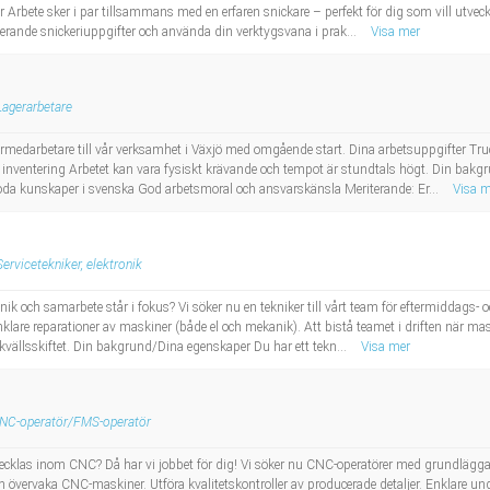
 Arbete sker i par tillsammans med en erfaren snickare – perfekt för dig som vill utveck
ierande snickeriuppgifter och använda din verktygsvana i prak...
Visa mer
Lagerarbetare
germedarbetare till vår verksamhet i Växjö med omgående start. Dina arbetsuppgifter T
 inventering Arbetet kan vara fysiskt krävande och tempot är stundtals högt. Din bakg
da kunskaper i svenska God arbetsmoral och ansvarskänsla Meriterande: Er...
Visa m
Servicetekniker, elektronik
eknik och samarbete står i fokus? Vi söker nu en tekniker till vårt team för eftermiddags-
lare reparationer av maskiner (både el och mekanik). Att bistå teamet i driften när mask
vällsskiftet. Din bakgrund/Dina egenskaper Du har ett tekn...
Visa mer
NC-operatör/FMS-operatör
vecklas inom CNC? Då har vi jobbet för dig! Vi söker nu CNC-operatörer med grundläggan
h övervaka CNC-maskiner. Utföra kvalitetskontroller av producerade detaljer. Enklare und