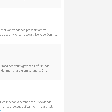
ebär varierande och praktiskt arbete i
rober, hyllor och specialtillverkade lösningar
örer med god verktygsvana till vår kunds
ts där man bryr sig om varandra. Dina
vilket innebär varierande och utvecklande
mmande arbetsuppgifter inom målaryrket.
r