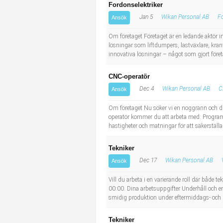
Fordonselektriker
Jan 5
Wikan Personal AB
Fo
Ansök
Om företaget Företaget är en ledande aktör 
lösningar som liftdumpers, lastväxlare, kran
innovativa lösningar – något som gjort företag
CNC-operatör
Dec 4
Wikan Personal AB
C
Ansök
Om företaget Nu söker vi en noggrann och driv
operatör kommer du att arbeta med: Programm
hastigheter och matningar för att säkerställa
Tekniker
Dec 17
Wikan Personal AB
Ansök
Vill du arbeta i en varierande roll där både t
00:00. Dina arbetsuppgifter Underhåll och enk
smidig produktion under eftermiddags- och k
Tekniker