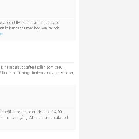
klar och tillverkar de kundanpassade
ekniskt kunnande med hög kvalitet och
er
s. Dina arbetsuppgifter I rollen som CNC-
Maskininställning: Justera verktygspositioner,
 och kvällsarbete med arbetstid kl. 14:00–
inerna är i gång. Att bidra till en säker och