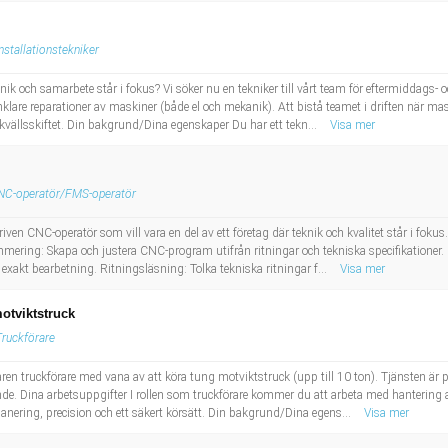
nstallationstekniker
eknik och samarbete står i fokus? Vi söker nu en tekniker till vårt team för eftermiddags-
lare reparationer av maskiner (både el och mekanik). Att bistå teamet i driften när mask
vällsskiftet. Din bakgrund/Dina egenskaper Du har ett tekn...
Visa mer
NC-operatör/FMS-operatör
en CNC-operatör som vill vara en del av ett företag där teknik och kvalitet står i foku
ering: Skapa och justera CNC-program utifrån ritningar och tekniska specifikationer. 
 exakt bearbetning. Ritningsläsning: Tolka tekniska ritningar f...
Visa mer
otviktstruck
Truckförare
ren truckförare med vana av att köra tung motviktstruck (upp till 10 ton). Tjänsten är pl
. Dina arbetsuppgifter I rollen som truckförare kommer du att arbeta med hantering av
nering, precision och ett säkert körsätt. Din bakgrund/Dina egens...
Visa mer