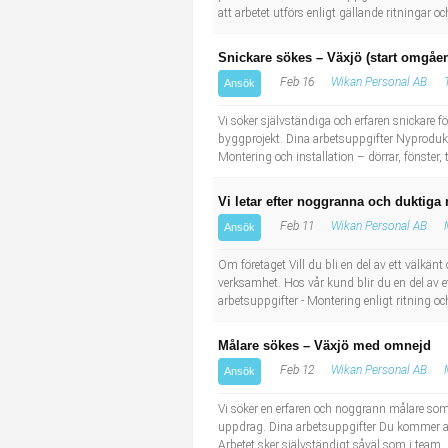
att arbetet utförs enligt gällande ritningar
Snickare sökes – Växjö (start omgåe
Feb 16
Wikan Personal AB
Ansök
Vi söker självständiga och erfaren snickare 
byggprojekt. Dina arbetsuppgifter Nyprodukti
Montering och installation – dörrar, fönster,
Vi letar efter noggranna och duktiga
Feb 11
Wikan Personal AB
Ansök
Om företaget Vill du bli en del av ett välkän
verksamhet. Hos vår kund blir du en del av e
arbetsuppgifter - Montering enligt ritning och
Målare sökes – Växjö med omnejd
Feb 12
Wikan Personal AB
Ansök
Vi söker en erfaren och noggrann målare som v
uppdrag. Dina arbetsuppgifter Du kommer at
Arbetet sker självständigt såväl som i team.