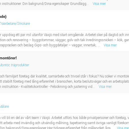
 och instruktioner. Din bakgrund/Dina egenskaper Grundlägg...
Visa mer
nde)
Träarbetare/Snickare
för uppdrag ett par mil utanför Växjö med start omgående. Arbetet sker på dagtid och inn
on och renovering – byggstommar, väggar, golv och tak Inredningssnickeri – kök, garde
 trappräcken och beslag Gips- och byggdetaljer – väggar, innertak, ...
Visa mer
 montörer!
Montör, träprodukter
t och familjärt företag där kvalitet, samarbete och trivsel står i fokus? Nu söker vi mont
tt stabilt företag med lång erfarenhet i branschen, korta beslutsvägar och en arbetspla
 instruktion - Kvalitetskontroller - Felsökning och justering vid...
Visa mer
Målare
ill bli en del av vårt team i Växjö. Arbetet utförs hos både privatpersoner och företag, 
t arbeta med invändig och utvändig målning, tapetsering samt övriga vanligt föreko
 Din bakgrund/Dina egenskaper Har tidigare erfarenhet från målaryrket (kra...
Visa me