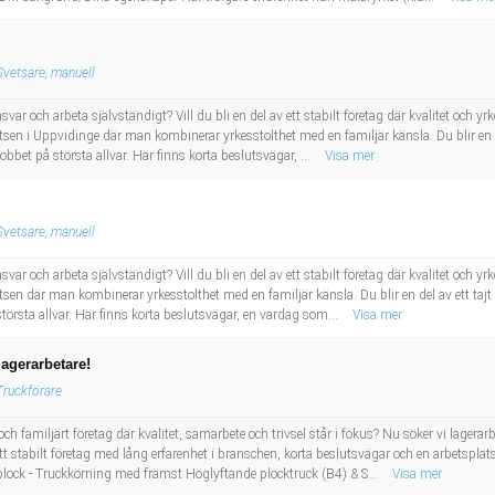
Svetsare, manuell
svar och arbeta självständigt? Vill du bli en del av ett stabilt företag där kvalitet och yr
atsen i Uppvidinge där man kombinerar yrkesstolthet med en familjär känsla. Du blir en d
bbet på största allvar. Här finns korta beslutsvägar, ...
Visa mer
Svetsare, manuell
svar och arbeta självständigt? Vill du bli en del av ett stabilt företag där kvalitet och yr
tsen där man kombinerar yrkesstolthet med en familjär känsla. Du blir en del av ett taj
törsta allvar. Här finns korta beslutsvägar, en vardag som...
Visa mer
lagerarbetare!
Truckförare
 och familjärt företag där kvalitet, samarbete och trivsel står i fokus? Nu söker vi lager
tt stabilt företag med lång erfarenhet i branschen, korta beslutsvägar och en arbetspla
erplock - Truckkörning med främst Höglyftande plocktruck (B4) & S...
Visa mer