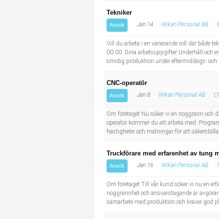
Tekniker
Jan 14
Wikan Personal AB
I
Ansök
Vill du arbeta i en varierande roll där både t
00:00. Dina arbetsuppgifter Underhåll och enk
smidig produktion under eftermiddags- och k
CNC-operatör
Jan 8
Wikan Personal AB
C
Ansök
Om företaget Nu söker vi en noggrann och driv
operatör kommer du att arbeta med: Programm
hastigheter och matningar för att säkerställa
Truckförare med erfarenhet av tung m
Jan 16
Wikan Personal AB
Ansök
Om företaget Till vår kund söker vi nu en erfa
noggrannhet och ansvarstagande är avgörande
samarbete med produktion och kräver god pla