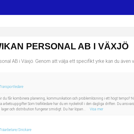
IKAN PERSONAL AB I VÄXJÖ
onal AB i Växjö. Genom att välja ett specifikt yrke kan du även vä
Transportledare
 där du får kombinera planering, kommunikation och problemlösning i ett högt tempo? Nu sö
a arbetsuppgifter Som trafikledare har du en nyckelroll i den dagliga driften. Du ansvarar
n lager och distribution fungerar smidigt. Du har löpan...
Visa mer
Träarbetare/Snickare