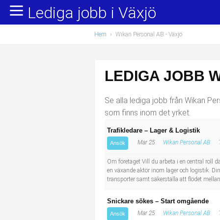
Lediga jobb i Växjö
Yrkesområden
Populära jobb
Hem
›
Wikan Personal AB - Växjö
Administration, ekonomi, juridik
Undersköterska, hemtjänst och äldreboende
Bygg och anläggning
Städare/Lokalvårdare
LEDIGA JOBB W
Chefer och verksamhetsledare
Barnskötare
Se alla lediga jobb från Wikan Pers
Data/IT
Lärare i förskola/Förskollärare
som finns inom det yrket.
Trafikledare – Lager & Logistik
Försäljning, inköp, marknadsföring
Lagerarbetare
Mar 25
Wikan Personal AB
Ansök
Hantverksyrken
Bussförare/Busschaufför
Om företaget Vill du arbeta i en central roll
en växande aktör inom lager och logistik. Din
transporter samt säkerställa att flödet mella
Hotell, restaurang, storhushåll
Elevassistent
Snickare sökes – Start omgående
Hälso- och sjukvård
Personlig assistent
Mar 25
Wikan Personal AB
Ansök