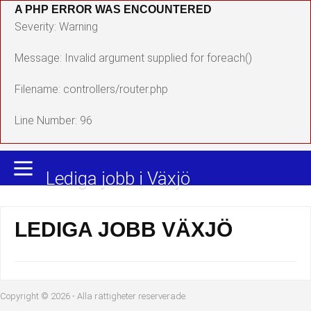
A PHP ERROR WAS ENCOUNTERED
Yrkesområden
Populära jobb
Severity: Warning
Administration, ekonomi, juridik
Undersköterska, hemtjänst och äldreboende
Message: Invalid argument supplied for foreach()
Bygg och anläggning
Städare/Lokalvårdare
Filename: controllers/router.php
Chefer och verksamhetsledare
Barnskötare
Line Number: 96
Data/IT
Lärare i förskola/Förskollärare
Lediga jobb i Växjö
Försäljning, inköp, marknadsföring
Lagerarbetare
Hantverksyrken
Bussförare/Busschaufför
LEDIGA JOBB VÄXJÖ
Hotell, restaurang, storhushåll
Elevassistent
Hälso- och sjukvård
Personlig assistent
Copyright © 2026 - Alla rättigheter reserverade.