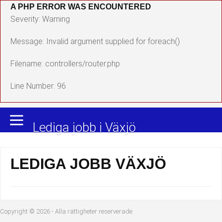
A PHP ERROR WAS ENCOUNTERED
Yrkesområden
Populära jobb
Severity: Warning
Administration, ekonomi, juridik
Undersköterska, hemtjänst och äldreboende
Message: Invalid argument supplied for foreach()
Bygg och anläggning
Städare/Lokalvårdare
Filename: controllers/router.php
Chefer och verksamhetsledare
Barnskötare
Line Number: 96
Data/IT
Lärare i förskola/Förskollärare
Lediga jobb i Växjö
Försäljning, inköp, marknadsföring
Lagerarbetare
Hantverksyrken
Bussförare/Busschaufför
LEDIGA JOBB VÄXJÖ
Hotell, restaurang, storhushåll
Elevassistent
Hälso- och sjukvård
Personlig assistent
Copyright © 2026 - Alla rättigheter reserverade.